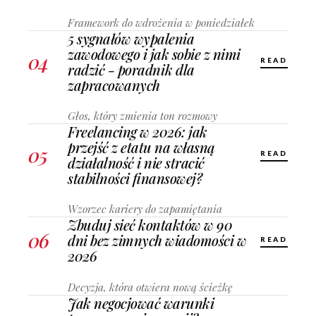
Framework do wdrożenia w poniedziałek
5 sygnałów wypalenia
zawodowego i jak sobie z nimi
04
READ
radzić - poradnik dla
zapracowanych
Głos, który zmienia ton rozmowy
Freelancing w 2026: jak
przejść z etatu na własną
05
READ
działalność i nie stracić
stabilności finansowej?
Wzorzec kariery do zapamiętania
Zbuduj sieć kontaktów w 90
06
dni bez zimnych wiadomości w
READ
2026
Decyzja, która otwiera nową ścieżkę
Jak negocjować warunki