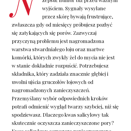
N
zepsuć humor tuż przed ważnym
wyjściem. Sygnały wysyłane
przez skórę bywają frustrujące,
zwłaszcza gdy od miesięcy próbujesz pozbyć
się zatykających się porów. Zazwyczaj
przyczyną problemu jest nagromadzona
warstwa stwardniałego łoju oraz martwe
komórki, których zwykły żel do mycia nie jest
w stanie dokładnie rozpuścić. Potrzebujesz
składnika, który zadziała znacznie głębiej i
uwolni ujścia gruczołów łojowych od
nagromadzonych zanieczyszczeń.
Przemyślany wybór odpowiednich kroków
potrafi odmienić wygląd twarzy szybciej, niż się
spodziewasz. Dlaczego kwas salicylowy tak
skutecznie oczyszcza zanieczyszczone pory?