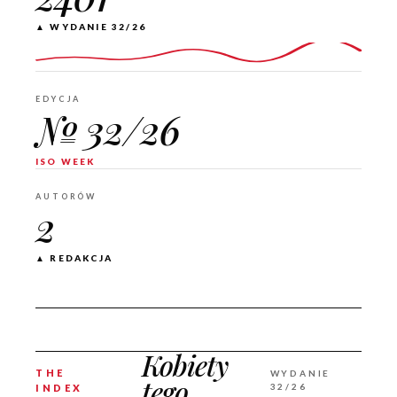
▲ WYDANIE 32/26
EDYCJA
№ 32/26
ISO WEEK
AUTORÓW
2
▲ REDAKCJA
Kobiety
THE
WYDANIE
tego
32/26
INDEX