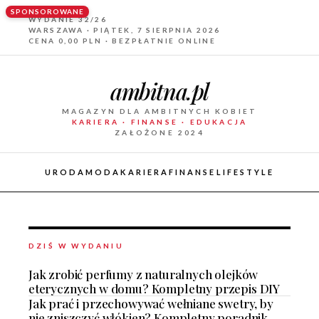
SPONSOROWANE
WYDANIE 32/26
WARSZAWA · PIĄTEK, 7 SIERPNIA 2026
CENA 0,00 PLN · BEZPŁATNIE ONLINE
ambitna.pl
MAGAZYN DLA AMBITNYCH KOBIET
KARIERA · FINANSE · EDUKACJA
ZAŁOŻONE 2024
URODA
MODA
KARIERA
FINANSE
LIFESTYLE
DZIŚ W WYDANIU
Jak zrobić perfumy z naturalnych olejków
eterycznych w domu? Kompletny przepis DIY
Jak prać i przechowywać wełniane swetry, by
nie zniszczyć włókien? Kompletny poradnik