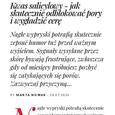
Kwas salicylowy - jak
skutecznie odblokować pory
i wygładzić cerę
Nagłe wypryski potrafią skutecznie
zepsuć humor tuż przed ważnym
wyjściem. Sygnały wysyłane przez
skórę bywają frustrujące, zwłaszcza
gdy od miesięcy próbujesz pozbyć
się zatykających się porów.
Zazwyczaj przyczyną…
BY
MARTA NOWAK
· 28.07.2026
agłe wypryski potrafią skutecznie