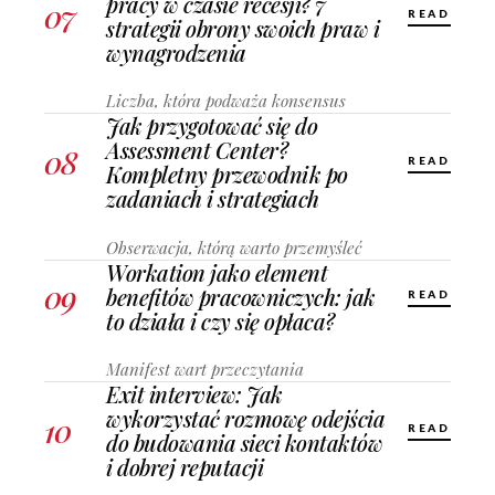
pracy w czasie recesji? 7
07
READ
strategii obrony swoich praw i
wynagrodzenia
Liczba, która podważa konsensus
Jak przygotować się do
Assessment Center?
08
READ
Kompletny przewodnik po
zadaniach i strategiach
Obserwacja, którą warto przemyśleć
Workation jako element
09
benefitów pracowniczych: jak
READ
to działa i czy się opłaca?
Manifest wart przeczytania
Exit interview: Jak
wykorzystać rozmowę odejścia
10
READ
do budowania sieci kontaktów
i dobrej reputacji