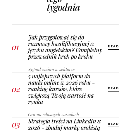
tygodnia
Jak przygotować się do
rozmowy kwalifikacyjnej w
01
READ
języku angielskim? Kompletny
przewodnik krok po kroku
Sygnał zmian w sektorze
5 najlepszych platform do
nauki online w 2026 roku -
02
ranking kursów, które
READ
zwiększą Twoją wartość na
rynku
Gra na własnych zasadach
Strategia treści na LinkedIn w
03
READ
2026 - zbuduj markę osobistą