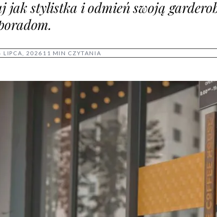
uj jak stylistka i odmień swoją gardero
poradom.
4 LIPCA, 2026
11 MIN CZYTANIA