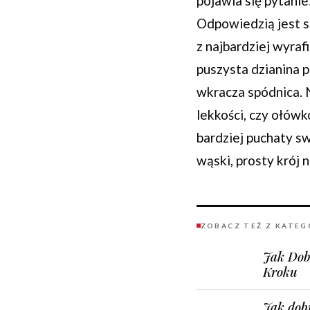
pojawia się pytanie
Odpowiedzią jest s
z najbardziej wyraf
puszysta dzianina p
wkracza spódnica. 
lekkości, czy ołów
bardziej puchaty sw
wąski, prosty krój 
ZOBACZ TEŻ Z KATEG
Jak Dob
Kroku
Jak dobr