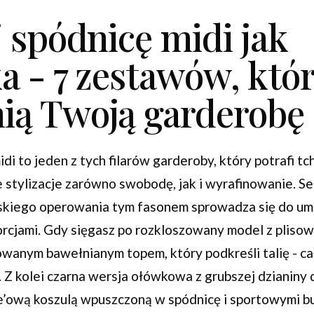
j spódnicę midi jak
ka - 7 zestawów, któ
ią Twoją garderobę
idi to jeden z tych filarów garderoby, który potrafi t
 stylizacje zarówno swobodę, jak i wyrafinowanie. S
skiego operowania tym fasonem sprowadza się do um
rcjami. Gdy sięgasz po rozkloszowany model z plisow
wanym bawełnianym topem, który podkreśli talię - ca
 Z kolei czarna wersja ołówkowa z grubszej dzianiny
e’ową koszulą wpuszczoną w spódnicę i sportowymi b