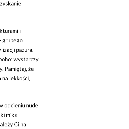
uzyskanie
kturami i
e grubego
izacji pazura.
 boho: wystarczy
y. Pamiętaj, że
na lekkości,
 w odcieniu nude
ki miks
ależy Ci na