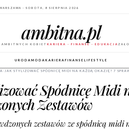
WARSZAWA · SOBOTA, 8 SIERPNIA 2026
ambitna.pl
 AMBITNYCH KOBIET
KARIERA · FINANSE · EDUKACJA
ZAŁ
URODA
MODA
KARIERA
FINANSE
LIFESTYLE
A
›
JAK STYLIZOWAĆ SPÓDNICĘ MIDI NA KAŻDĄ OKAZJĘ? 7 SP
lizować Spódnicę Midi 
onych Zestawów
awdzonych zestawów ze spódnicą midi 