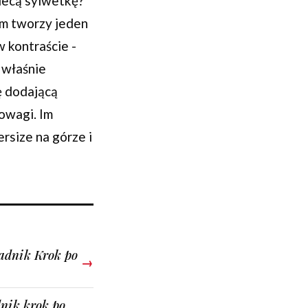
biecą sylwetkę?
em tworzy jeden
w kontraście -
 właśnie
ę dodającą
owagi. Im
rsize na górze i
adnik Krok po
→
dnik krok po