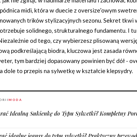
: jak nie zginąć w nadmiarze materiału i zachować ko
pódnica midi, która w duecie z oversize’owym swetr
inowanych trików stylizacyjnych sezonu. Sekret tkwi 
otrzebuje solidnego, strukturalnego fundamentu. I tu
Niezależnie od tego, czy wybierzesz plisowaną wersj
kową podkreślającą biodra, kluczowa jest zasada równ
eter, tym bardziej dopasowany powinien być dół - ove
na dole to przepis na sylwetkę w kształcie klepsydry.
ORII
MODA
rać Idealną Sukienkę do Typu Sylwetki? Kompletny Por
ać idealne jeansy do typu sylwetki? Praktyczny przewo