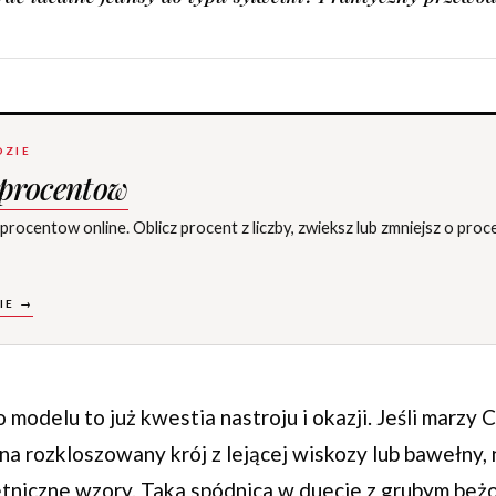
DZIE
 procentow
ocentow online. Oblicz procent z liczby, zwieksz lub zmniejsz o proce
IE →
odelu to już kwestia nastroju i okazji. Jeśli marzy C
na rozkloszowany krój z lejącej wiskozy lub bawełny, 
etniczne wzory. Taka spódnica w duecie z grubym be