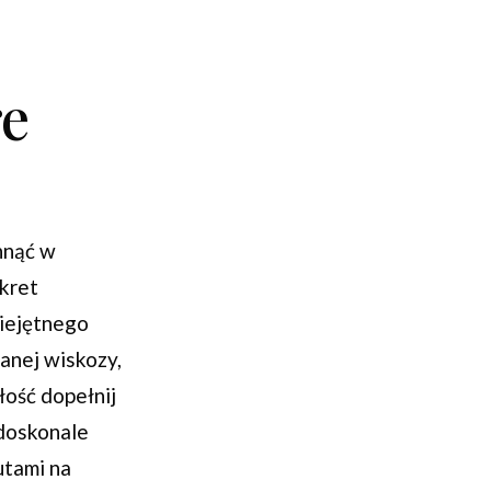
re
chnąć w
ekret
iejętnego
anej wiskozy,
łość dopełnij
 doskonale
utami na