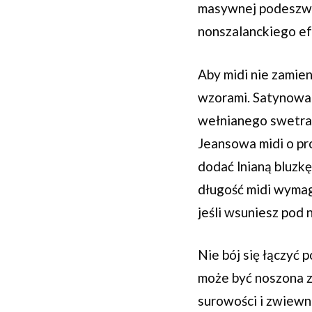
masywnej podeszwie
nonszalanckiego ef
Aby midi nie zamie
wzorami. Satynowa 
wełnianego swetra i
Jeansowa midi o pr
dodać lnianą bluzkę
długość midi wymag
jeśli wsuniesz pod 
Nie bój się łączyć
może być noszona z 
surowości i zwiewn