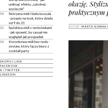
okazję. Styliz
uniknąć efektu „szkolnej
wycieczki”
praktycznym 
04
Skórzana midi i biała koszula
- przepis na look, który działa
od 9 do 21
AUTOR:
MARTA NOWAK
05
Spódnica midi z tenisówkami
- jak sprawić, by casual nie
wyglądał jak przypadek
06
Koronkowa midi bez nudy -
zestaw, który łączy biuro z
cocktail party
SKOPIUJ LINK
FACEBOOK
X / TWITTER
LINKEDIN