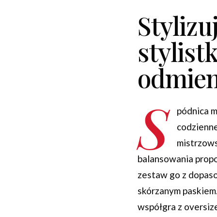
Stylizu
stylist
odmien
S
pódnica m
codzienne
mistrzow
balansowania propo
zestaw go z dopaso
skórzanym paskiem.
współgra z oversiz