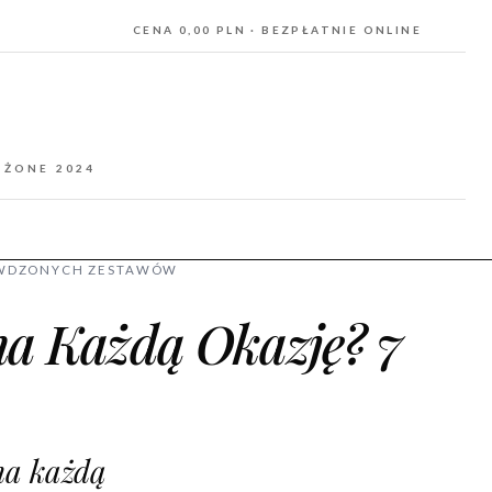
CENA 0,00 PLN · BEZPŁATNIE ONLINE
OŻONE 2024
RAWDZONYCH ZESTAWÓW
na Każdą Okazję? 7
na każdą