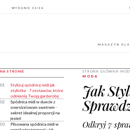
WYDANIE 32/26
MAGAZYN DLA
NA STRONIE
STRONA GŁÓWNA
›
MOD
MODA
Jak Sty
01
Stylizuj spódnicę midi jak
stylistka - 7 zestawów, które
odmienią Twoją garderobę
Sprawdz
02
Spódnica midi w duecie z
oversize’owym swetrem -
sekret idealnej proporcji na
jesień
Odkryj 7 spr
03
Plisowana spódnica midi w
wersji wieczorowej - jak