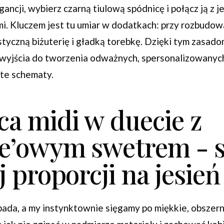
ancji, wybierz czarną tiulową spódnicę i połącz ją z
mi. Kluczem jest tu umiar w dodatkach: przy rozbudo
tyczną biżuterię i gładką torebkę. Dzięki tym zasado
 wyjścia do tworzenia odważnych, spersonalizowanyc
te schematy.
ca midi w duecie z
ze’owym swetrem - s
j proporcji na jesień
ada, a my instynktownie sięgamy po miękkie, obszern