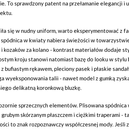
. To sprawdzony patent na przełamanie elegancji i 
ektu.
niła się w nudny uniform, warto eksperymentować z fa
spódnica w kwiaty nabiera świeżości w towarzystwi
 kozaków za kolano - kontrast materiałów dodaje styl
ostym kroju stanowi natomiast bazę do looku w stylu
 z bufiastym rękawem, pleciony pasek i płaskie sandał
a wyeksponowania talii - nawet model z gumką zyska 
niego delikatną koronkową bluzkę.
 pozornie sprzecznych elementów. Plisowana spódnica
grubym skórzanym płaszczem i ciężkimi traperami - ta
ości to znak rozpoznawczy współczesnej mody. Jeśli z