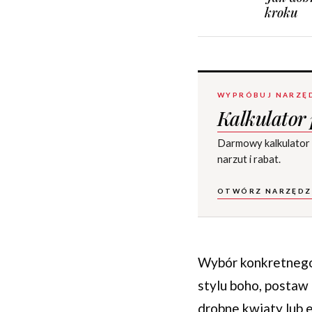
kroku
WYPRÓBUJ NARZĘ
Kalkulator
Darmowy kalkulator pr
narzut i rabat.
OTWÓRZ NARZĘDZ
Wybór konkretnego m
stylu boho, postaw 
drobne kwiaty lub 