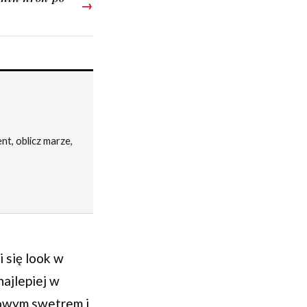
→
nt, oblicz marze,
i się look w
najlepiej w
żowym swetrem i