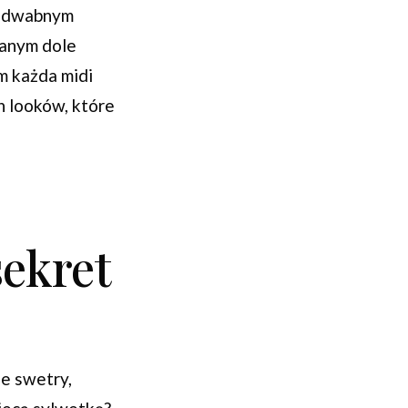
 jedwabnym
wanym dole
m każda midi
h looków, które
ekret
e swetry,