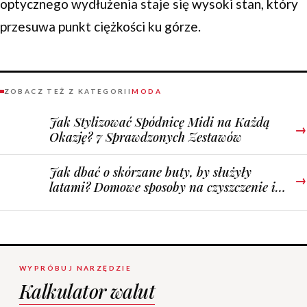
optycznego wydłużenia staje się wysoki stan, który
przesuwa punkt ciężkości ku górze.
ZOBACZ TEŻ Z KATEGORII
MODA
Jak Stylizować Spódnicę Midi na Każdą
→
Okazję? 7 Sprawdzonych Zestawów
Jak dbać o skórzane buty, by służyły
→
latami? Domowe sposoby na czyszczenie i
impregnację
WYPRÓBUJ NARZĘDZIE
Kalkulator walut