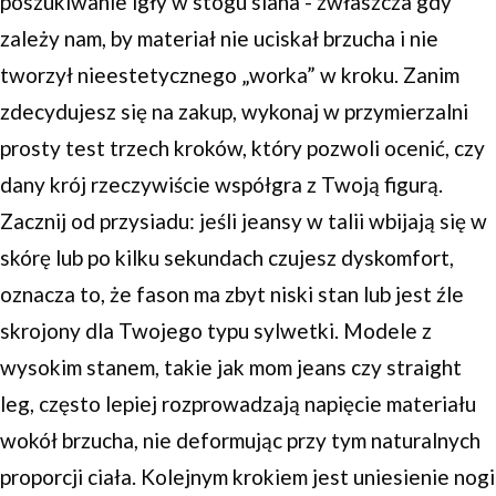
poszukiwanie igły w stogu siana - zwłaszcza gdy
zależy nam, by materiał nie uciskał brzucha i nie
tworzył nieestetycznego „worka” w kroku. Zanim
zdecydujesz się na zakup, wykonaj w przymierzalni
prosty test trzech kroków, który pozwoli ocenić, czy
dany krój rzeczywiście współgra z Twoją figurą.
Zacznij od przysiadu: jeśli jeansy w talii wbijają się w
skórę lub po kilku sekundach czujesz dyskomfort,
oznacza to, że fason ma zbyt niski stan lub jest źle
skrojony dla Twojego typu sylwetki. Modele z
wysokim stanem, takie jak mom jeans czy straight
leg, często lepiej rozprowadzają napięcie materiału
wokół brzucha, nie deformując przy tym naturalnych
proporcji ciała. Kolejnym krokiem jest uniesienie nogi