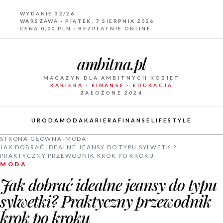
WYDANIE 32/26
WARSZAWA · PIĄTEK, 7 SIERPNIA 2026
CENA 0,00 PLN · BEZPŁATNIE ONLINE
ambitna.pl
MAGAZYN DLA AMBITNYCH KOBIET
KARIERA · FINANSE · EDUKACJA
ZAŁOŻONE 2024
URODA
MODA
KARIERA
FINANSE
LIFESTYLE
STRONA GŁÓWNA
›
MODA
›
JAK DOBRAĆ IDEALNE JEANSY DO TYPU SYLWETKI?
PRAKTYCZNY PRZEWODNIK KROK PO KROKU
MODA
Jak dobrać idealne jeansy do typu
sylwetki? Praktyczny przewodnik
krok po kroku