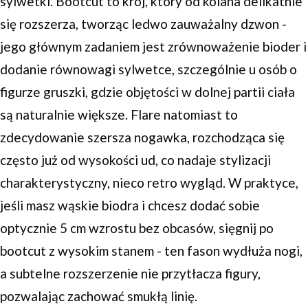
sylwetki. Bootcut to krój, który od kolana delikatnie
się rozszerza, tworząc ledwo zauważalny dzwon -
jego głównym zadaniem jest zrównoważenie bioder i
dodanie równowagi sylwetce, szczególnie u osób o
figurze gruszki, gdzie objętości w dolnej partii ciała
są naturalnie większe. Flare natomiast to
zdecydowanie szersza nogawka, rozchodząca się
często już od wysokości ud, co nadaje stylizacji
charakterystyczny, nieco retro wygląd. W praktyce,
jeśli masz wąskie biodra i chcesz dodać sobie
optycznie 5 cm wzrostu bez obcasów, sięgnij po
bootcut z wysokim stanem - ten fason wydłuża nogi,
a subtelne rozszerzenie nie przytłacza figury,
pozwalając zachować smukłą linię.