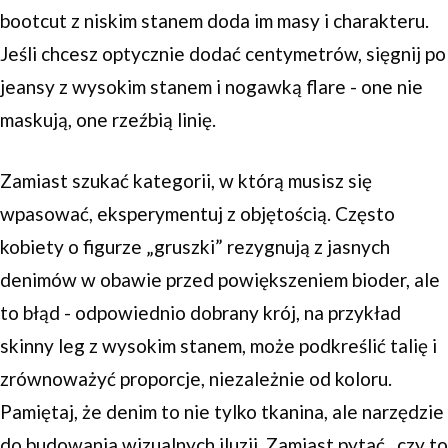
bootcut z niskim stanem doda im masy i charakteru.
Jeśli chcesz optycznie dodać centymetrów, sięgnij po
jeansy z wysokim stanem i nogawką flare - one nie
maskują, one rzeźbią linię.
Zamiast szukać kategorii, w którą musisz się
wpasować, eksperymentuj z objętością. Często
kobiety o figurze „gruszki” rezygnują z jasnych
denimów w obawie przed powiększeniem bioder, ale
to błąd - odpowiednio dobrany krój, na przykład
skinny leg z wysokim stanem, może podkreślić talię i
zrównoważyć proporcje, niezależnie od koloru.
Pamiętaj, że denim to nie tylko tkanina, ale narzędzie
do budowania wizualnych iluzji. Zamiast pytać „czy to