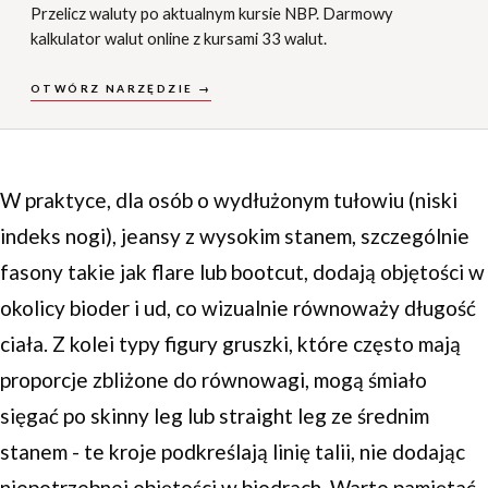
Przelicz waluty po aktualnym kursie NBP. Darmowy
kalkulator walut online z kursami 33 walut.
OTWÓRZ NARZĘDZIE →
W praktyce, dla osób o wydłużonym tułowiu (niski
indeks nogi), jeansy z wysokim stanem, szczególnie
fasony takie jak flare lub bootcut, dodają objętości w
okolicy bioder i ud, co wizualnie równoważy długość
ciała. Z kolei typy figury gruszki, które często mają
proporcje zbliżone do równowagi, mogą śmiało
sięgać po skinny leg lub straight leg ze średnim
stanem - te kroje podkreślają linię talii, nie dodając
niepotrzebnej objętości w biodrach. Warto pamiętać,