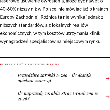
laserowe usuwanie owłosienia, może być nawet o
40-60% niższy niż w Polsce, nie mówiąc już o krajach
Europy Zachodniej. Różnica ta nie wynika jednak z
niższych standardów, a z lokalnych realiów
ekonomicznych, w tym kosztów utrzymania klinik i
wynagrodzeń specjalistów na miejscowym rynku.
ZOBACZ TEŻ Z KATEGORII
URODA
Prawdziwe zarobki w zoo - ile dostaje
→
opiekun zwierząt
Ile naprawdę zarabia Straż Graniczna w
→
2026?