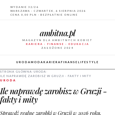
WYDANIE 32/26
WARSZAWA · CZWARTEK, 6 SIERPNIA 2026
CENA 0,00 PLN · BEZPŁATNIE ONLINE
ambitna.pl
MAGAZYN DLA AMBITNYCH KOBIET
KARIERA · FINANSE · EDUKACJA
ZAŁOŻONE 2024
URODA
MODA
KARIERA
FINANSE
LIFESTYLE
STRONA GŁÓWNA
›
URODA
›
ILE NAPRAWDĘ ZAROBISZ W GRUZJI - FAKTY I MITY
URODA
Ile naprawdę zarobisz w Gruzji -
fakty i mity
Sprawdź realne zarobki w Gruzji w 2026 roku.