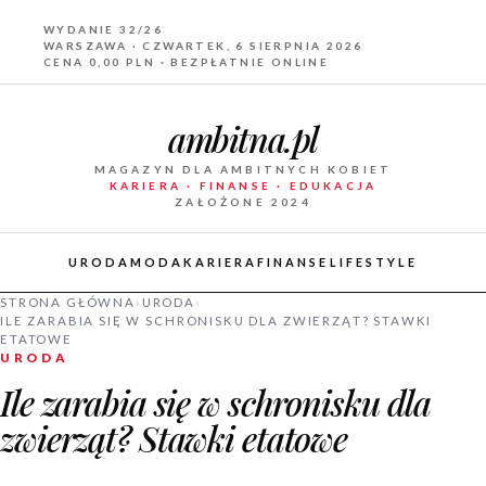
WYDANIE 32/26
WARSZAWA · CZWARTEK, 6 SIERPNIA 2026
CENA 0,00 PLN · BEZPŁATNIE ONLINE
ambitna.pl
MAGAZYN DLA AMBITNYCH KOBIET
KARIERA · FINANSE · EDUKACJA
ZAŁOŻONE 2024
URODA
MODA
KARIERA
FINANSE
LIFESTYLE
STRONA GŁÓWNA
›
URODA
›
ILE ZARABIA SIĘ W SCHRONISKU DLA ZWIERZĄT? STAWKI
ETATOWE
URODA
Ile zarabia się w schronisku dla
zwierząt? Stawki etatowe