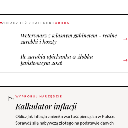
ZOBACZ TEŻ Z KATEGORII
URODA
Weterynarz z własnym gabinetem - realne
→
zarobki i koszty
Ile zarabia opiekunka w żłobku
→
państwowym 2026
📉
WYPRÓBUJ NARZĘDZIE
Kalkulator inflacji
Oblicz jak inflacja zmieniła wartość pieniądza w Polsce.
Sprawdź siłę nabywczą złotego na podstawie danych