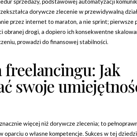
edur sprzedaży, podstawowej automatyzacji komunikac
rzekształca dorywcze zlecenie w przewidywalną dział
anie przez internet to maraton, a nie sprint; pierwsze
 obranej drogi, a dopiero ich konsekwentne skalowan
eniu, prowadzi do finansowej stabilności.
freelancingu: Jak
ać swoje umiejętnoś
ś znacznie więcej niż dorywcze zlecenia; to pełnopra
w oparciu o własne kompetencje. Sukces w tej dziedzi