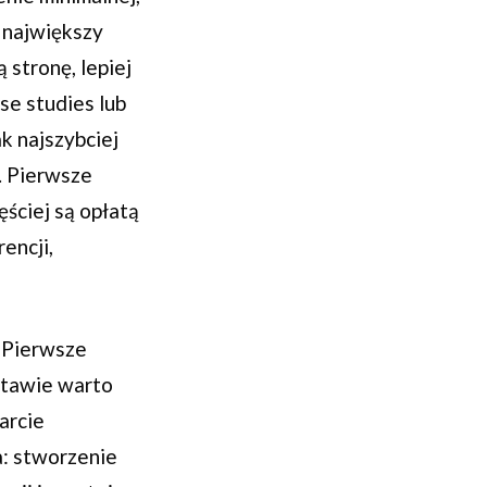
o największy
stronę, lepiej
se studies lub
k najszybciej
. Pierwsze
ściej są opłatą
encji,
. Pierwsze
dstawie warto
arcie
a: stworzenie