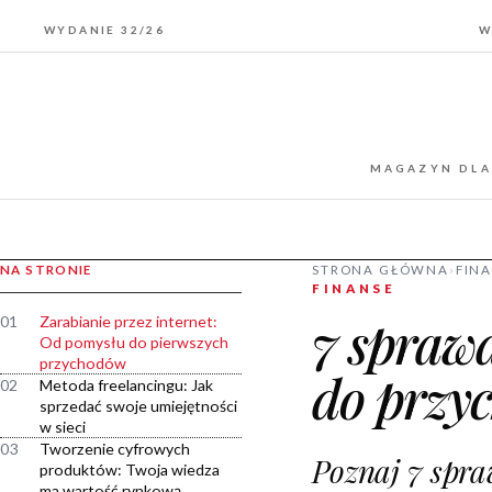
WYDANIE 32/26
W
MAGAZYN DLA
NA STRONIE
STRONA GŁÓWNA
›
FIN
FINANSE
7 spraw
01
Zarabianie przez internet:
Od pomysłu do pierwszych
przychodów
do przy
02
Metoda freelancingu: Jak
sprzedać swoje umiejętności
w sieci
03
Tworzenie cyfrowych
Poznaj 7 spra
produktów: Twoja wiedza
ma wartość rynkową