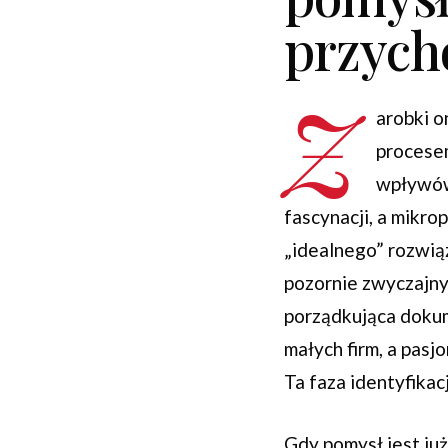
przyc
Z
arobki o
procesem
wpływów 
fascynacji, a mikr
„idealnego” rozwiąz
pozornie zwyczajnyc
porządkująca dokum
małych firm, a pasj
Ta faza identyfikac
Gdy pomysł jest ju