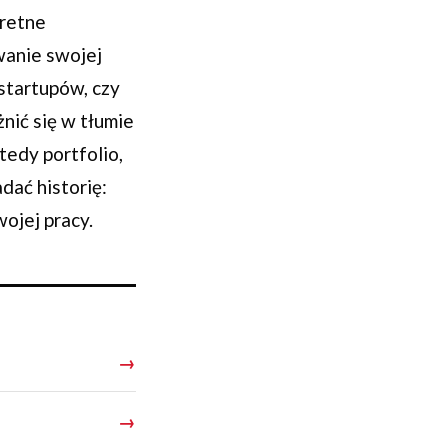
kretne
wanie swojej
 startupów, czy
żnić się w tłumie
edy portfolio,
dać historię:
wojej pracy.
→
→