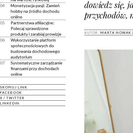
dowiedz się, 
04
Monetyzacja pasji: Zamień
hobby na źródło dochodu
przychodów, n
online
05
Partnerstwa afiliacyjne:
Polecaj sprawdzone
AUTOR:
MARTA NOWAK
produkty i zarabiaj prowizje
06
Wykorzystanie platform
społecznościowych do
budowania dochodowego
audytorium
07
Systematyczne zarządzanie
finansami przy dochodach
online
SKOPIUJ LINK
FACEBOOK
X / TWITTER
LINKEDIN