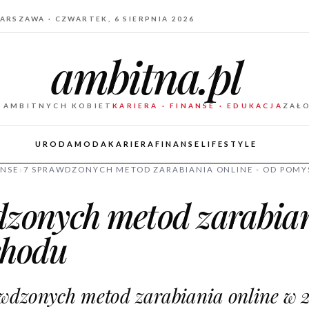
ARSZAWA · CZWARTEK, 6 SIERPNIA 2026
ambitna.pl
 AMBITNYCH KOBIET
KARIERA · FINANSE · EDUKACJA
ZAŁ
URODA
MODA
KARIERA
FINANSE
LIFESTYLE
ANSE
›
7 SPRAWDZONYCH METOD ZARABIANIA ONLINE - OD POMY
dzonych metod zarabian
chodu
wdzonych metod zarabiania online w 2