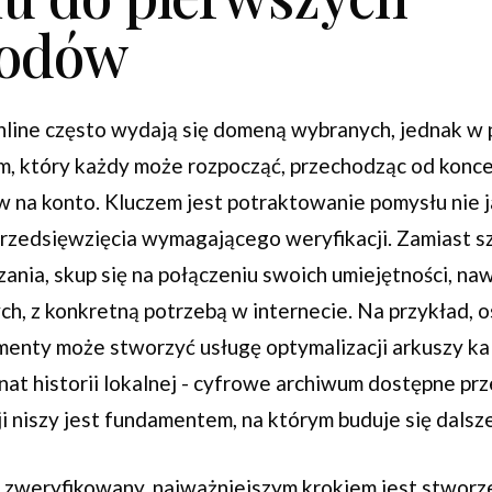
hodów
nline często wydają się domeną wybranych, jednak w 
, który każdy może rozpocząć, przechodząc od konce
na konto. Kluczem jest potraktowanie pomysłu nie 
oprzedsięwzięcia wymagającego weryfikacji. Zamiast s
ania, skup się na połączeniu swoich umiejętności, na
h, z konkretną potrzebą w internecie. Na przykład, 
enty może stworzyć usługę optymalizacji arkuszy kal
onat historii lokalnej - cyfrowe archiwum dostępne prz
ji niszy jest fundamentem, na którym buduje się dalsze
ż zweryfikowany, najważniejszym krokiem jest stworze