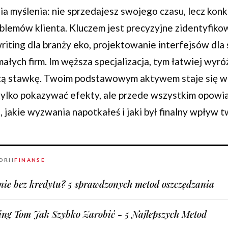
a myślenia: nie sprzedajesz swojego czasu, lecz kon
oblemów klienta. Kluczem jest precyzyjne zidentyfiko
writing dla branży eko, projektowanie interfejsów dla
małych firm. Im węższa specjalizacja, tym łatwiej wyró
zą stawkę. Twoim podstawowym aktywem staje się wt
tylko pokazywać efekty, ale przede wszystkim opowia
u, jakie wyzwania napotkałeś i jaki był finalny wpływ t
ORII
FINANSE
nie bez kredytu? 5 sprawdzonych metod oszczędzania
ing Tom Jak Szybko Zarobić - 5 Najlepszych Metod