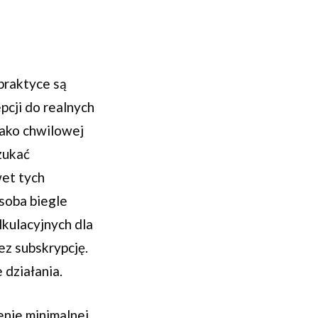
praktyce są
pcji do realnych
jako chwilowej
zukać
wet tych
osoba biegle
kulacyjnych dla
ez subskrypcję.
 działania.
nie minimalnej,