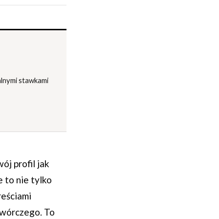
alnymi stawkami
j profil jak
 to nie tylko
reściami
twórczego. To