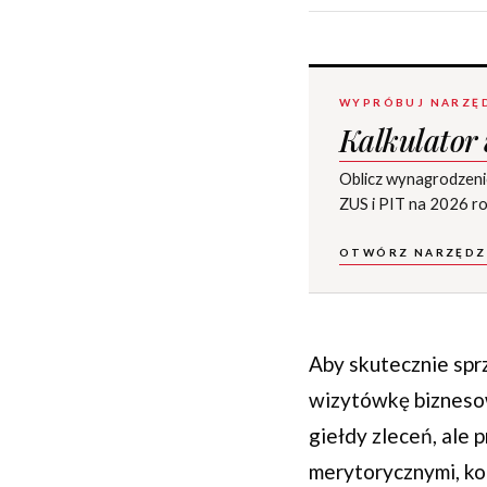
WYPRÓBUJ NARZĘ
Kalkulator
Oblicz wynagrodzeni
ZUS i PIT na 2026 ro
OTWÓRZ NARZĘDZ
Aby skutecznie sprz
wizytówkę biznesow
giełdy zleceń, ale 
merytorycznymi, ko