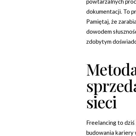
powtarzalnych proc
dokumentacji. To p
Pamiętaj, że zarabi
dowodem słuszności
zdobytym doświadcz
Metoda 
sprzed
sieci
Freelancing to dzi
budowania kariery 