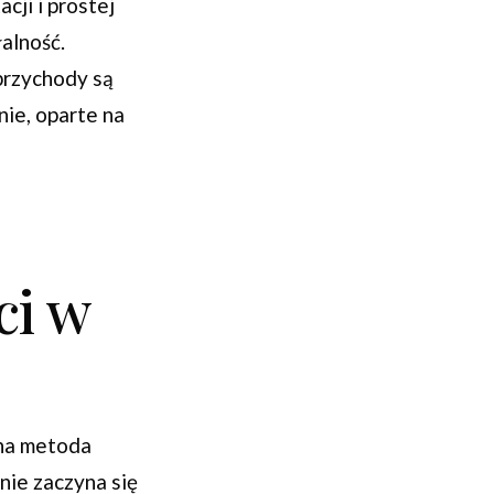
ji i prostej
alność.
 przychody są
ie, oparte na
ci w
wna metoda
nie zaczyna się