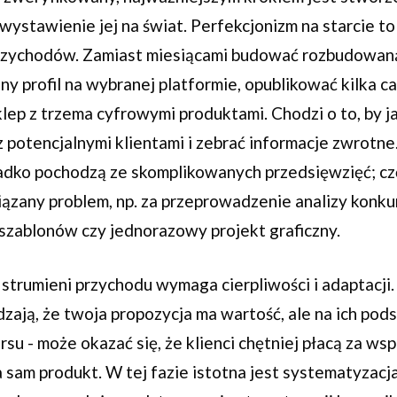
i wystawienie jej na świat. Perfekcjonizm na starcie t
zychodów. Zamiast miesiącami budować rozbudowaną 
ny profil na wybranej platformie, opublikować kilka ca
lep z trzema cyfrowymi produktami. Chodzi o to, by ja
z potencjalnymi klientami i zebrać informacje zwrotne
zadko pochodzą ze skomplikowanych przedsięwzięć; czę
ązany problem, np. za przeprowadzenie analizy konkur
 szablonów czy jednorazowy projekt graficzny.
strumieni przychodu wymaga cierpliwości i adaptacji
zają, że twoja propozycja ma wartość, ale na ich po
su - może okazać się, że klienci chętniej płacą za wsp
 sam produkt. W tej fazie istotna jest systematyzacj