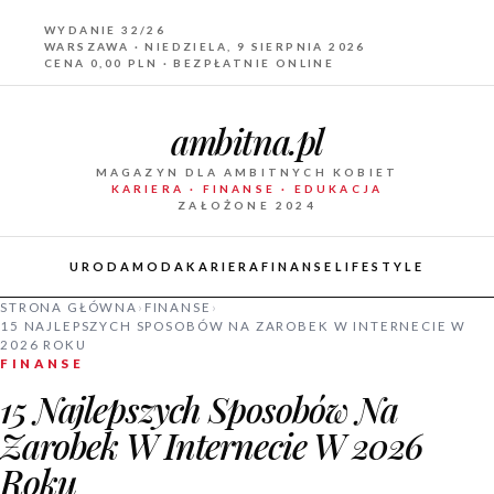
WYDANIE 32/26
WARSZAWA · NIEDZIELA, 9 SIERPNIA 2026
CENA 0,00 PLN · BEZPŁATNIE ONLINE
ambitna.pl
MAGAZYN DLA AMBITNYCH KOBIET
KARIERA · FINANSE · EDUKACJA
ZAŁOŻONE 2024
URODA
MODA
KARIERA
FINANSE
LIFESTYLE
STRONA GŁÓWNA
›
FINANSE
›
15 NAJLEPSZYCH SPOSOBÓW NA ZAROBEK W INTERNECIE W
2026 ROKU
FINANSE
15 Najlepszych Sposobów Na
Zarobek W Internecie W 2026
Roku