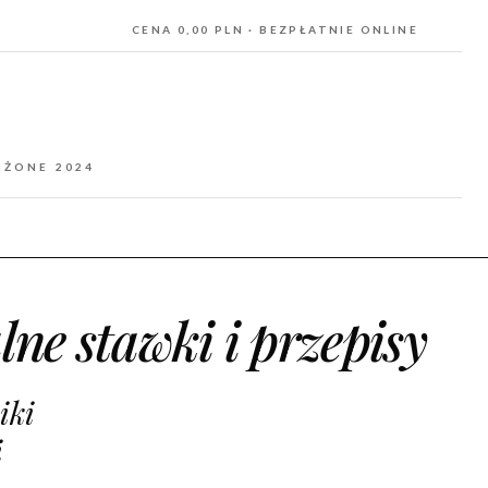
CENA 0,00 PLN · BEZPŁATNIE ONLINE
OŻONE 2024
lne stawki i przepisy
iki
i