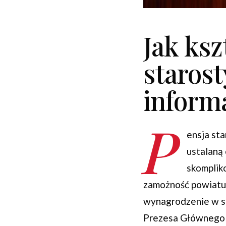
Jak ksz
staros
inform
P
ensja sta
ustalaną 
skomplik
zamożność powiatu,
wynagrodzenie w se
Prezesa Głównego U