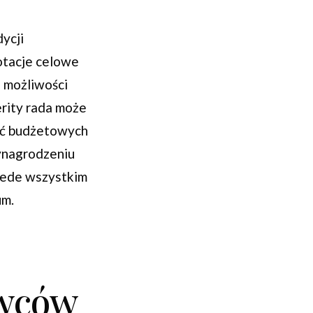
dycji
otacje celowe
 możliwości
erity rada może
ięć budżetowych
ynagrodzeniu
rzede wszystkim
um.
owców