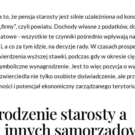
to, że pensja starosty jest silnie uzależniona od kon
„firmy”, czyli powiatu. Dochody własne z podatków, d
atowe - wszystkie te czynniki pośrednio wpływają na
, a co za tym idzie, na decyzje rady. W czasach prosp
wierdzenia wyższej stawki, podczas gdy w okresie c
ymboliczne wynagrodzenie. Jest to więc pozycja o w
zwierciedla nie tylko osobiste doświadczenie, ale p
ności i potencjał ekonomiczny zarządzanego terytori
odzenie starosty a
i innych samorząd