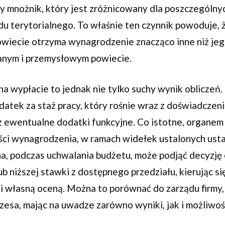
ny mnożnik, który jest zróżnicowany dla poszczególny
u terytorialnego. To właśnie ten czynnik powoduje, 
owiecie otrzyma wynagrodzenie znacząco inne niż je
anym i przemysłowym powiecie.
a wypłacie to jednak nie tylko suchy wynik obliczeń.
datek za staż pracy, który rośnie wraz z doświadczen
 ewentualne dodatki funkcyjne. Co istotne, organem
ci wynagrodzenia, w ramach widełek ustalonych ust
na, podczas uchwalania budżetu, może podjąć decyzję 
ub niższej stawki z dostępnego przedziału, kierując si
i własną oceną. Można to porównać do zarządu firmy,
esa, mając na uwadze zarówno wyniki, jak i możliwo