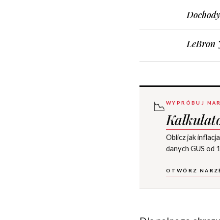
Dochody
LeBron 
📉
WYPRÓBUJ NAR
Kalkulato
Oblicz jak infla
danych GUS od 1
OTWÓRZ NARZ