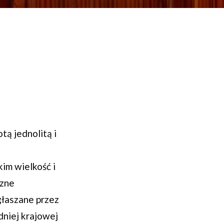
tą jednolitą i
im wielkość i
czne
głaszane przez
dniej krajowej