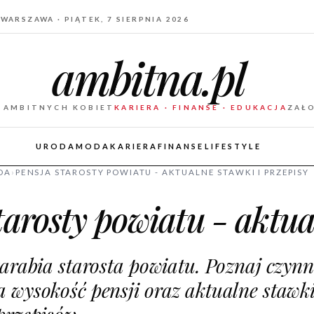
WARSZAWA · PIĄTEK, 7 SIERPNIA 2026
ambitna.pl
 AMBITNYCH KOBIET
KARIERA · FINANSE · EDUKACJA
ZAŁ
URODA
MODA
KARIERA
FINANSE
LIFESTYLE
DA
›
PENSJA STAROSTY POWIATU - AKTUALNE STAWKI I PRZEPISY
tarosty powiatu - aktua
zarabia starosta powiatu. Poznaj czynn
 wysokość pensji oraz aktualne stawk