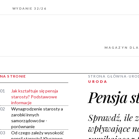
WYDANIE 32/26
MAGAZYN DLA
NA STRONIE
STRONA GŁÓWNA
›
URO
URODA
Pensja s
01
Jak kształtuje się pensja
starosty? Podstawowe
informacje
02
Wynagrodzenie starosty a
Sprawdź, ile 
zarobki innych
samorządowców -
wpływające na
porównanie
03
Od czego zależy wysokość
pensji starosty? Kluczowe