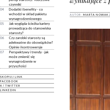
wynikające z 
czynniki
04
Dodatki i benefity - co
wchodzi w skład pakietu
AUTOR:
MARTA NOWAK
wynagrodzeniowego
05
Jak wygląda ścieżka kariery
prowadząca do stanowiska
starosty?
06
Czy zarobki starosty są
adekwatne do obowiązków?
Opinie i kontrowersje
07
Perspektywy i trendy - jak
może zmienić się
wynagrodzenie w
przyszłości
SKOPIUJ LINK
FACEBOOK
X / TWITTER
LINKEDIN