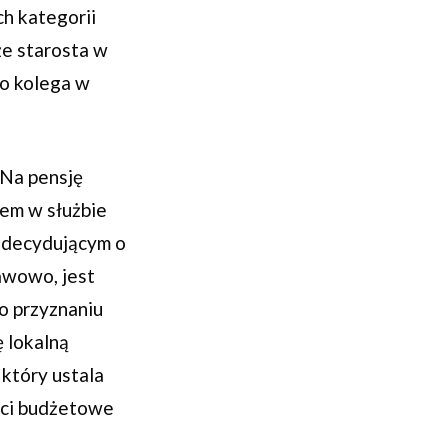
ch kategorii
że starosta w
go kolega w
 Na pensję
iem w służbie
 decydującym o
awowo, jest
o przyznaniu
ę lokalną
 który ustala
ści budżetowe