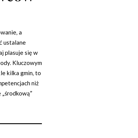
owanie, a
ć ustalane
j plasuje się w
ewody. Kluczowym
e kilka gmin, to
mpetencjach niż
ę „środkową”