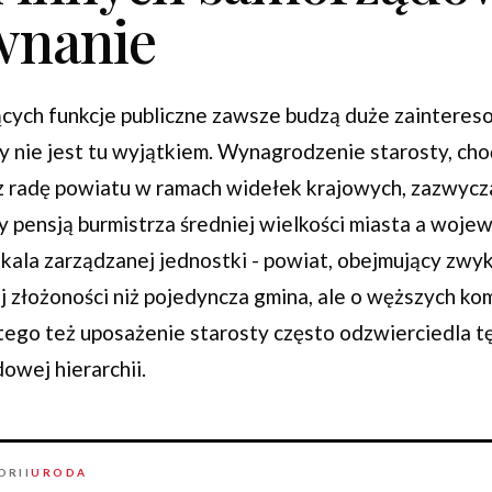
wnanie
ących funkcje publiczne zawsze budzą duże zainteres
y nie jest tu wyjątkiem. Wynagrodzenie starosty, cho
z radę powiatu w ramach widełek krajowych, zazwycza
y pensją burmistrza średniej wielkości miasta a woj
skala zarządzanej jednostki - powiat, obejmujący zwykl
j złożoności niż pojedyncza gmina, ale o węższych ko
go też uposażenie starosty często odzwierciedla t
owej hierarchii.
ORII
URODA