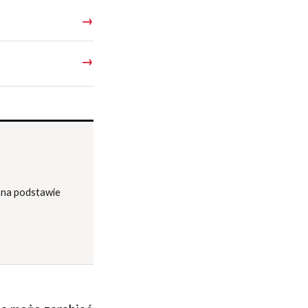
→
→
o na podstawie