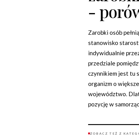
- poró
Zarobki osób pełni
stanowisko starost
indywidualnie prze
przedziale pomiędz
czynnikiem jest tu 
organizm o większe
województwo. Dlate
pozycję w samorząd
ZOBACZ TEŻ Z KATEG