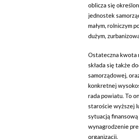
oblicza się określo
jednostek samorząd
małym, rolniczym p
dużym, zurbanizow
Ostateczna kwota n
składa się także do
samorządowej, oraz
konkretnej wysokoś
rada powiatu. To o
staroście wyższej l
sytuacją finansową 
wynagrodzenie prez
organizacji.