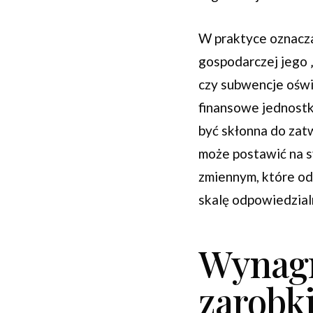
W praktyce oznacza 
gospodarczej jego 
czy subwencje oświ
finansowe jednostki
być skłonna do zat
może postawić na s
zmiennym, które od
skalę odpowiedzial
Wynagr
zarobk