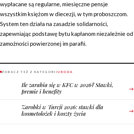
wypłacane są regularne, miesięczne pensje
wszystkim księżom w diecezji, w tym proboszczom.
System ten działa na zasadzie solidarności,
zapewniając podstawę bytu kapłanom niezależnie od
zamożności powierzonej im parafii.
ZOBACZ TEŻ Z KATEGORII
URODA
Ile zarabia się w KFC w 2026? Stawki,
→
premie i benefity
Zarobki w Turcji 2026: stawki dla
→
kosmetolożek i koszty życia