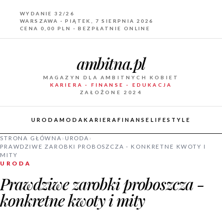
WYDANIE 32/26
WARSZAWA · PIĄTEK, 7 SIERPNIA 2026
CENA 0,00 PLN · BEZPŁATNIE ONLINE
ambitna.pl
MAGAZYN DLA AMBITNYCH KOBIET
KARIERA · FINANSE · EDUKACJA
ZAŁOŻONE 2024
URODA
MODA
KARIERA
FINANSE
LIFESTYLE
STRONA GŁÓWNA
›
URODA
›
PRAWDZIWE ZAROBKI PROBOSZCZA - KONKRETNE KWOTY I
MITY
URODA
Prawdziwe zarobki proboszcza -
konkretne kwoty i mity