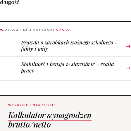
długość.
ZOBACZ TEŻ Z KATEGORII
URODA
Prawda o zarobkach woźnego szkolnego -
→
fakty i mity
Stabilność i pensja w starostwie - realia
→
pracy
WYPRÓBUJ NARZĘDZIE
Kalkulator wynagrodzen
brutto/netto