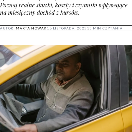
Poznaj realne stawki, koszty i czynniki wpływające
na miesięczny dochód z kursów.
AUTOR:
MARTA NOWAK
18 LISTOPADA, 2025
13 MIN CZYTANIA