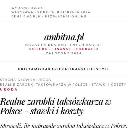
WYDANIE 32/26
WARSZAWA · SOBOTA, 8 SIERPNIA 2026
CENA 0,00 PLN · BEZPŁATNIE ONLINE
ambitna.pl
MAGAZYN DLA AMBITNYCH KOBIET
KARIERA · FINANSE · EDUKACJA
ZAŁOŻONE 2024
URODA
MODA
KARIERA
FINANSE
LIFESTYLE
STRONA GŁÓWNA
›
URODA
›
REALNE ZAROBKI TAKSÓWKARZA W POLSCE - STAWKI I KOSZTY
URODA
Realne zarobki taksówkarza w
Polsce - stawki i koszty
Sprawdź, ile naprawdę zarabia taksówkarz w Polsce.