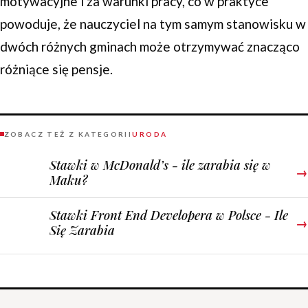
motywacyjne i za warunki pracy, co w praktyce
powoduje, że nauczyciel na tym samym stanowisku w
dwóch różnych gminach może otrzymywać znacząco
różniące się pensje.
ZOBACZ TEŻ Z KATEGORII
URODA
Stawki w McDonald’s - ile zarabia się w
→
Maku?
Stawki Front End Developera w Polsce - Ile
→
Się Zarabia