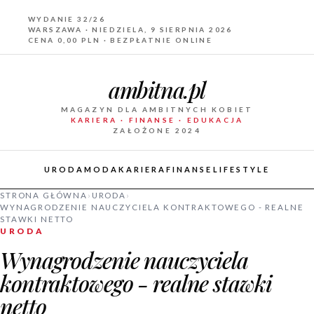
WYDANIE 32/26
WARSZAWA · NIEDZIELA, 9 SIERPNIA 2026
CENA 0,00 PLN · BEZPŁATNIE ONLINE
ambitna.pl
MAGAZYN DLA AMBITNYCH KOBIET
KARIERA · FINANSE · EDUKACJA
ZAŁOŻONE 2024
URODA
MODA
KARIERA
FINANSE
LIFESTYLE
STRONA GŁÓWNA
›
URODA
›
WYNAGRODZENIE NAUCZYCIELA KONTRAKTOWEGO - REALNE
STAWKI NETTO
URODA
Wynagrodzenie nauczyciela
kontraktowego - realne stawki
netto