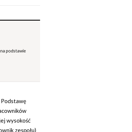
o na podstawie
. Podstawę
racowników
 jej wysokość
rownik zespołu)