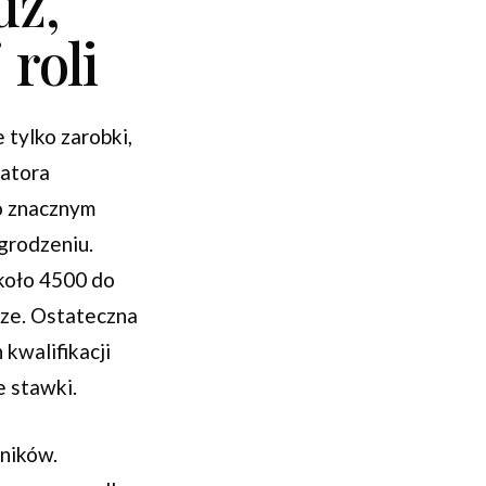
dź,
 roli
tylko zarobki,
ratora
o znacznym
grodzeniu.
około 4500 do
sze. Ostateczna
kwalifikacji
e stawki.
ników.