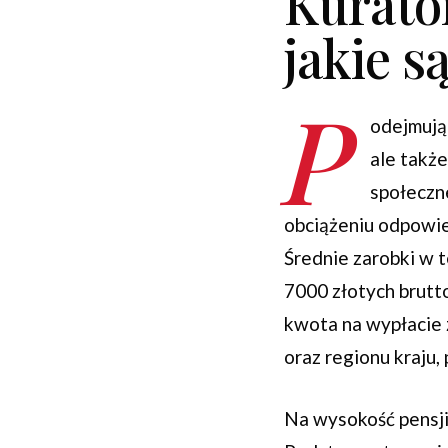
Kurato
jakie s
P
odejmują
ale takż
społeczn
obciążeniu odpowie
Średnie zarobki w t
7000 złotych brutt
kwota na wypłacie z
oraz regionu kraju,
Na wysokość pensji