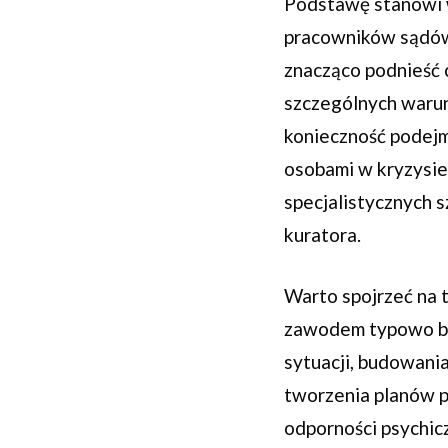
Podstawę stanowi 
pracowników sądów 
znacząco podnieść 
szczególnych warun
konieczność podejm
osobami w kryzysie.
specjalistycznych 
kuratora.
Warto spojrzeć na t
zawodem typowo bi
sytuacji, budowania
tworzenia planów p
odporności psychic