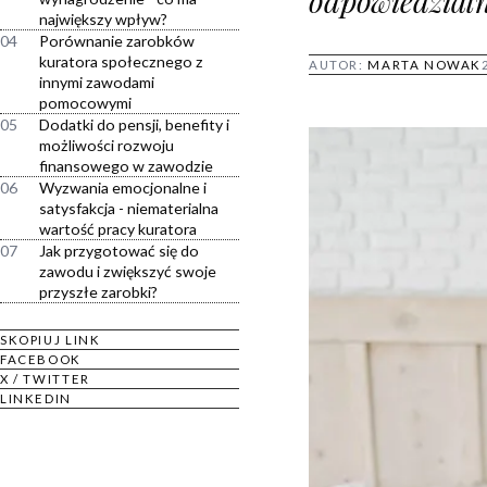
odpowiedzialn
największy wpływ?
04
Porównanie zarobków
kuratora społecznego z
AUTOR:
MARTA NOWAK
innymi zawodami
pomocowymi
05
Dodatki do pensji, benefity i
możliwości rozwoju
finansowego w zawodzie
06
Wyzwania emocjonalne i
satysfakcja - niematerialna
wartość pracy kuratora
07
Jak przygotować się do
zawodu i zwiększyć swoje
przyszłe zarobki?
SKOPIUJ LINK
FACEBOOK
X / TWITTER
LINKEDIN