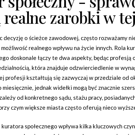
r społeczny - spraw
ą realne zarobki w tej
c decyzję o ścieżce zawodowej, często rozważamy nie 
e możliwość realnego wpływu na życie innych. Rola ku
ego doskonale łączy te dwa aspekty, będąc profesją 
dzialnością, która znajduje odzwierciedlenie w wyna
ej profesji kształtują się zazwyczaj w przedziale od 
o miesięcznie, jednak widełki mogą być znacznie szer
ależy od konkretnego sądu, stażu pracy, posiadanych 
 przy czym większe miasta często oferują nieco wyższ
 kuratora społecznego wpływa kilka kluczowych czyn