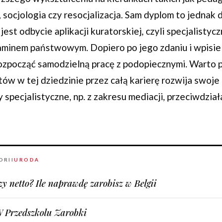
 socjologia czy resocjalizacja. Sam dyplom to jednak d
est odbycie aplikacji kuratorskiej, czyli specjalistyc
inem państwowym. Dopiero po jego zdaniu i wpisie n
zpocząć samodzielną pracę z podopiecznymi. Warto p
tów w tej dziedzinie przez całą karierę rozwija swoj
y specjalistyczne, np. z zakresu mediacji, przeciwdzia
ORII
URODA
zy netto? Ile naprawdę zarobisz w Belgii
 Przedszkolu Zarobki