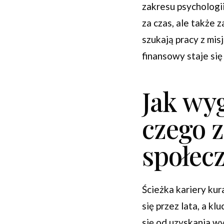
zakresu psychologi
za czas, ale także
szukają pracy z mis
finansowy staje się
Jak wyg
czego z
społec
Ścieżka kariery ku
się przez lata, a 
się od uzyskania w