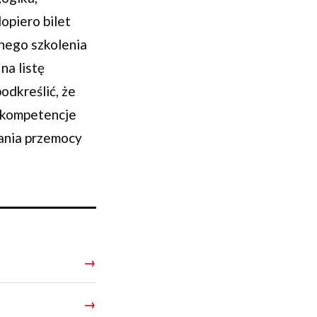
opiero bilet
znego szkolenia
a listę
odkreślić, że
e kompetencje
łania przemocy
→
→