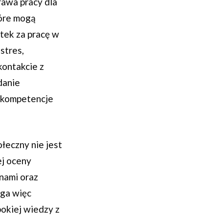
awa pracy dla
tóre mogą
tek za pracę w
stres,
kontakcie z
danie
ą kompetencje
łeczny nie jest
ej oceny
inami oraz
aga więc
bokiej wiedzy z