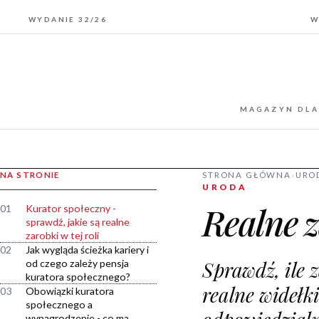
WYDANIE 32/26
W
MAGAZYN DLA
NA STRONIE
STRONA GŁÓWNA
›
URO
URODA
Realne z
01
Kurator społeczny -
sprawdź, jakie są realne
zarobki w tej roli
02
Jak wygląda ścieżka kariery i
Sprawdź, ile 
od czego zależy pensja
kuratora społecznego?
realne widełki
03
Obowiązki kuratora
społecznego a
wynagrodzenie - co ma