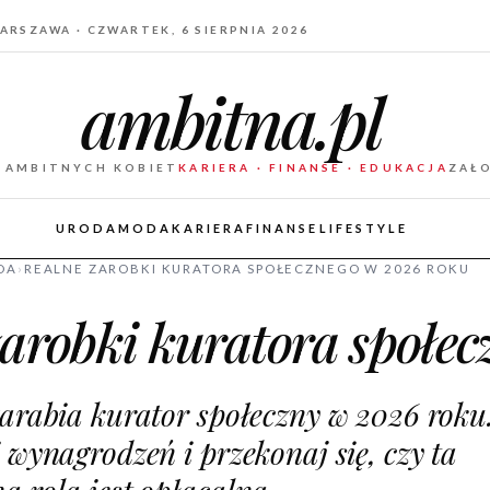
ARSZAWA · CZWARTEK, 6 SIERPNIA 2026
ambitna.pl
 AMBITNYCH KOBIET
KARIERA · FINANSE · EDUKACJA
ZAŁ
URODA
MODA
KARIERA
FINANSE
LIFESTYLE
DA
›
REALNE ZAROBKI KURATORA SPOŁECZNEGO W 2026 ROKU
arobki kuratora społe
zarabia kurator społeczny w 2026 roku
 wynagrodzeń i przekonaj się, czy ta