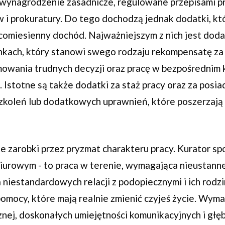
wynagrodzenie zasadnicze, regulowane przepisami pr
i prokuratury. Do tego dochodzą jednak dodatki, k
comiesienny dochód. Najważniejszym z nich jest doda
kach, który stanowi swego rodzaju rekompensatę za 
owania trudnych decyzji oraz pracę w bezpośrednim 
 Istotne są także dodatki za staż pracy oraz za posia
szkoleń lub dodatkowych uprawnień, które poszerzaj
e zarobki przez pryzmat charakteru pracy. Kurator spo
urowym - to praca w terenie, wymagająca nieustann
 niestandardowych relacji z podopiecznymi i ich rodz
omocy, które mają realnie zmienić czyjeś życie. Wym
znej, doskonałych umiejętności komunikacyjnych i głę