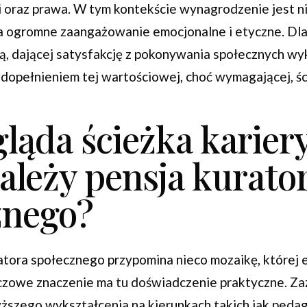
i oraz prawa. W tym kontekście wynagrodzenie jest ni
 za ogromne zaangażowanie emocjonalne i etyczne. Dla
ją, dającej satysfakcję z pokonywania społecznych wy
 dopełnieniem tej wartościowej, choć wymagającej, ści
ląda ścieżka kariery
ależy pensja kurato
znego?
ratora społecznego przypomina nieco mozaikę, której
kluczowe znaczenie ma tu doświadczenie praktyczne. Z
yższego wykształcenia na kierunkach takich jak peda