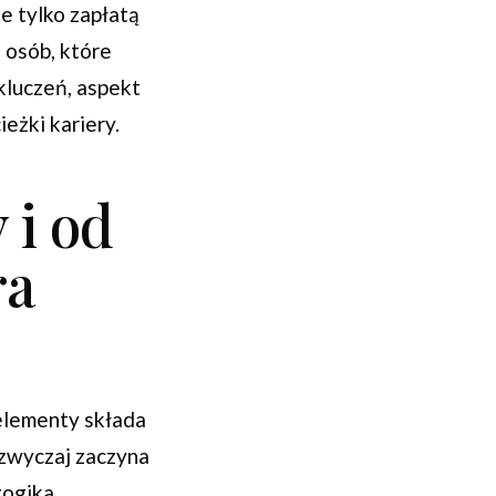
e tylko zapłatą
 osób, które
kluczeń, aspekt
eżki kariery.
 i od
ra
 elementy składa
azwyczaj zaczyna
gogika,