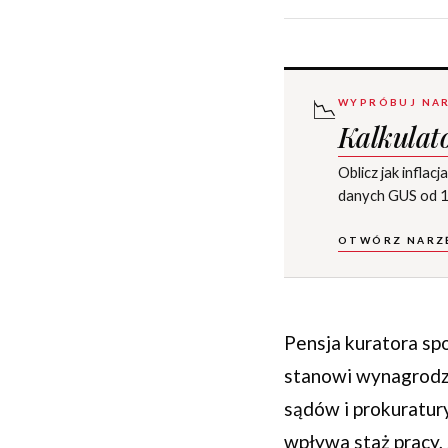
📉
WYPRÓBUJ NAR
Kalkulato
Oblicz jak infla
danych GUS od 1
OTWÓRZ NARZ
Pensja kuratora sp
stanowi wynagrodz
sądów i prokuratury
wpływa staż pracy,