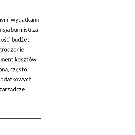
tnymi wydatkami
ensja burmistrza
tości budżet
agrodzenie
lement kosztów
bna, często
 podatkowych.
 zarządcze