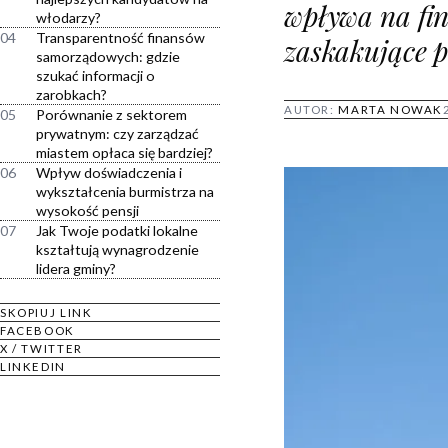
wpływa na fin
włodarzy?
04
Transparentność finansów
zaskakujące 
samorządowych: gdzie
szukać informacji o
zarobkach?
AUTOR:
MARTA NOWAK
05
Porównanie z sektorem
prywatnym: czy zarządzać
miastem opłaca się bardziej?
06
Wpływ doświadczenia i
wykształcenia burmistrza na
wysokość pensji
07
Jak Twoje podatki lokalne
kształtują wynagrodzenie
lidera gminy?
SKOPIUJ LINK
FACEBOOK
X / TWITTER
LINKEDIN