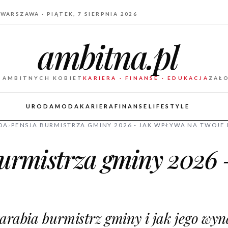
WARSZAWA · PIĄTEK, 7 SIERPNIA 2026
ambitna.pl
 AMBITNYCH KOBIET
KARIERA · FINANSE · EDUKACJA
ZAŁ
URODA
MODA
KARIERA
FINANSE
LIFESTYLE
DA
›
PENSJA BURMISTRZA GMINY 2026 - JAK WPŁYWA NA TWOJE
urmistrza gminy 2026 
zarabia burmistrz gminy i jak jego wy