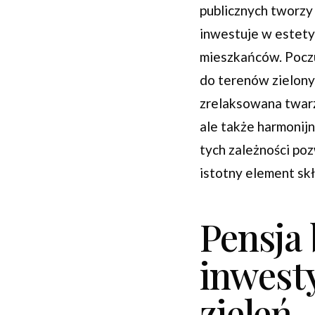
publicznych tworzy
inwestuje w estety
mieszkańców. Poczu
do terenów zielony
zrelaksowana twarz
ale także harmonij
tych zależności poz
istotny element sk
Pensja 
inwesty
zieleń