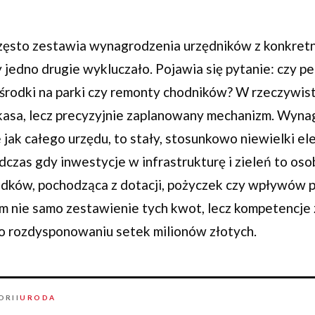
często zestawia wynagrodzenia urzędników z konkre
y jedno drugie wykluczało. Pojawia się pytanie: czy p
 środki na parki czy remonty chodników? W rzeczywis
 kasa, lecz precyzyjnie zaplanowany mechanizm. Wyn
 jak całego urzędu, to stały, stosunkowo niewielki e
czas gdy inwestycje w infrastrukturę i zieleń to oso
rodków, pochodząca z dotacji, pożyczek czy wpływów
m nie samo zestawienie tych kwot, lecz kompetencje
o rozdysponowaniu setek milionów złotych.
ORII
URODA