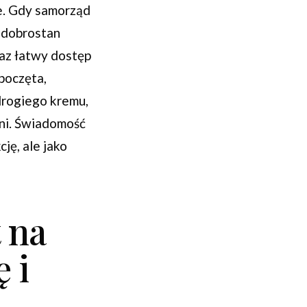
ie. Gdy samorząd
w dobrostan
az łatwy dostęp
poczęta,
drogiego kremu,
eni. Świadomość
ję, ale jako
 na
 i