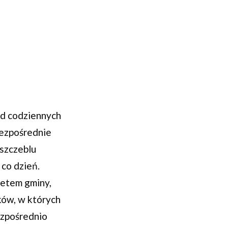
od codziennych
bezpośrednie
szczeblu
 co dzień.
żetem gminy,
ków, w których
ezpośrednio