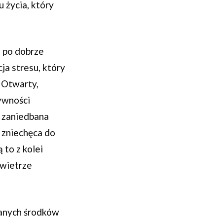
 życia, który
g po dobrze
ja stresu, który
. Otwarty,
tywności
, zaniedbana
, zniechęca do
 to z kolei
owietrze
wanych środków