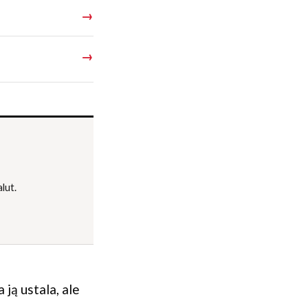
→
→
lut.
ją ustala, ale