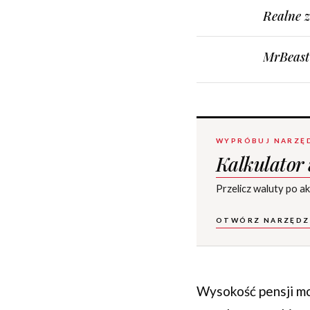
Realne z
MrBeast 
WYPRÓBUJ NARZĘ
Kalkulator
Przelicz waluty po a
OTWÓRZ NARZĘDZ
Wysokość pensji moż