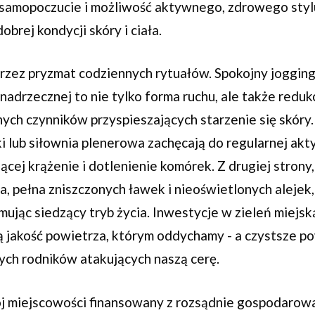
samopoczucie i możliwość aktywnego, zdrowego stylu
brej kondycji skóry i ciała.
przez pryzmat codziennych rytuałów. Spokojny joggin
nadrzecznej to nie tylko forma ruchu, ale także redukc
ych czynników przyspieszających starzenie się skóry
i lub siłownia plenerowa zachęcają do regularnej ak
jącej krążenie i dotlenienie komórek. Z drugiej strony
a, pełna zniszczonych ławek i nieoświetlonych alejek
mując siedzący tryb życia. Inwestycje w zieleń miejską
ą jakość powietrza, którym oddychamy - a czystsze p
ych rodników atakujących naszą cerę.
ój miejscowości finansowany z rozsądnie gospodaro