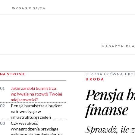
WYDANIE 32/26
MAGAZYN DLA
NA STRONIE
STRONA GŁÓWNA
›
URO
URODA
Pensja b
01
Jakie zarobki burmistrza
wpływają na rozwój Twojej
miejscowości?
finanse
02
Pensja burmistrza a budżet
na inwestycje w
infrastrukturę i zieleń
03
Czy wysokość
Sprawdź, ile 
wynagrodzenia przyciąga
najlepszych kandydatów na