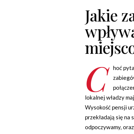
Jakie z
wpływa
miejsc
C
hoć pyt
zabiegów
połącze
lokalnej władzy maj
Wysokość pensji ur
przekładają się na 
odpoczywamy, oraz