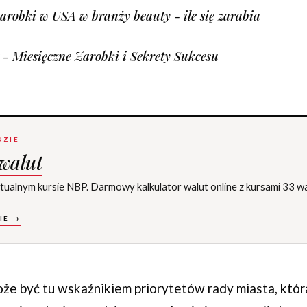
arobki w USA w branży beauty - ile się zarabia
- Miesięczne Zarobki i Sekrety Sukcesu
DZIE
 walut
ktualnym kursie NBP. Darmowy kalkulator walut online z kursami 33 wa
IE →
e być tu wskaźnikiem priorytetów rady miasta, która 