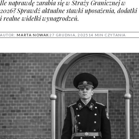
Ile naprawdę zarabia się w Straży Granicznej w
2026? Sprawdź aktualne stawki uposażenia, dodatki
i realne widełki wynagrodzeń.
AUTOR:
MARTA NOWAK
27 GRUDNIA, 2025
14 MIN CZYTANIA