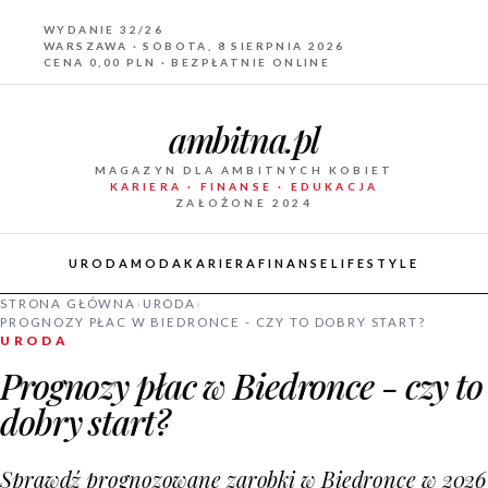
WYDANIE 32/26
WARSZAWA · SOBOTA, 8 SIERPNIA 2026
CENA 0,00 PLN · BEZPŁATNIE ONLINE
ambitna.pl
MAGAZYN DLA AMBITNYCH KOBIET
KARIERA · FINANSE · EDUKACJA
ZAŁOŻONE 2024
URODA
MODA
KARIERA
FINANSE
LIFESTYLE
STRONA GŁÓWNA
›
URODA
›
PROGNOZY PŁAC W BIEDRONCE - CZY TO DOBRY START?
URODA
Prognozy płac w Biedronce - czy to
dobry start?
Sprawdź prognozowane zarobki w Biedronce w 2026