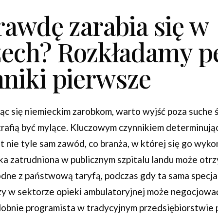
rawdę zarabia się w
ech? Rozkładamy p
nniki pierwsze
jąc się niemieckim zarobkom, warto wyjść poza suche 
trafią być mylące. Kluczowym czynnikiem determinuj
st nie tyle sam zawód, co branża, w której się go wyko
rka zatrudniona w publicznym szpitalu landu może ot
ne z państwową taryfą, podczas gdy ta sama specja
czy w sektorze opieki ambulatoryjnej może negocjowa
obnie programista w tradycyjnym przedsiębiorstwie