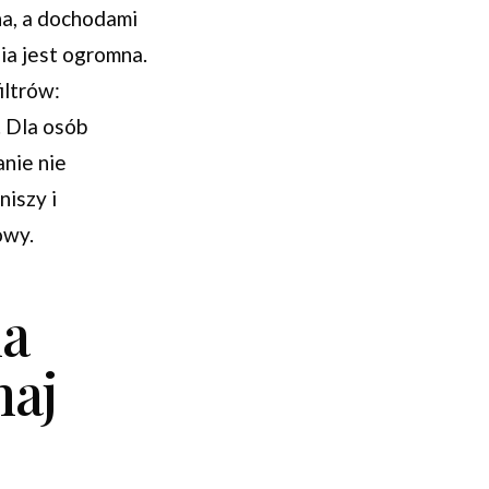
a, a dochodami
ia jest ogromna.
iltrów:
. Dla osób
anie nie
niszy i
owy.
na
naj