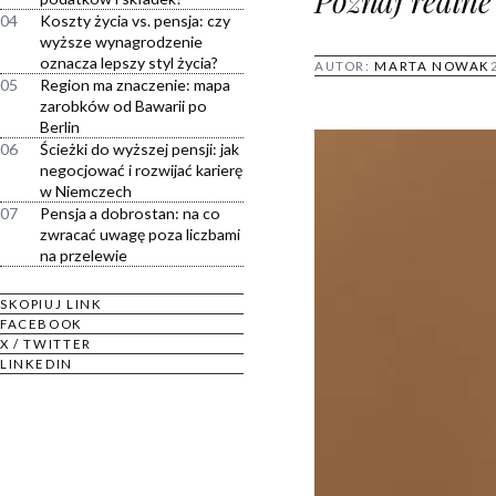
Poznaj realne
04
Koszty życia vs. pensja: czy
wyższe wynagrodzenie
oznacza lepszy styl życia?
AUTOR:
MARTA NOWAK
05
Region ma znaczenie: mapa
zarobków od Bawarii po
Berlin
06
Ścieżki do wyższej pensji: jak
negocjować i rozwijać karierę
w Niemczech
07
Pensja a dobrostan: na co
zwracać uwagę poza liczbami
na przelewie
SKOPIUJ LINK
FACEBOOK
X / TWITTER
LINKEDIN