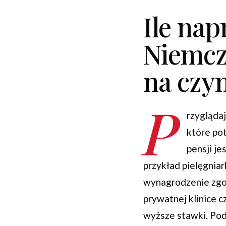
Ile nap
Niemcz
na czy
P
rzygląda
które po
pensji je
przykład pielęgnia
wynagrodzenie zgod
prywatnej klinice 
wyższe stawki. Pod