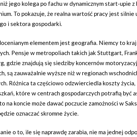
 niż jego kolega po fachu w dynamicznym start-upie z 
ium. To pokazuje, że realna wartość pracy jest silnie
o i sektora gospodarki.
docenianym elementem jest geografia. Niemcy to kra
ych. Pensje w metropoliach takich jak Stuttgart, Fran
 gdzie znajdują się siedziby koncernów motoryzacyj
ch, są zauważalnie wyższe niż w regionach wschodnich
ch. Różnica ta częściowo odzwierciedla koszty życia,
szkań, które w centrach gospodarczych potrafią być 
o na koncie może dawać poczucie zamożności w Sakso
ędzie oznaczać skromne życie.
anie o to, ile się naprawdę zarabia, nie ma jednej odp