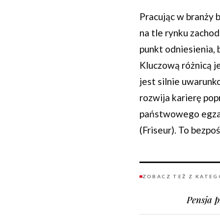
Pracując w branży 
na tle rynku zacho
punkt odniesienia, 
Kluczową różnicą je
jest silnie uwarun
rozwija karierę pop
państwowego egzami
(Friseur). To bezpo
ZOBACZ TEŻ Z KATEG
Pensja p