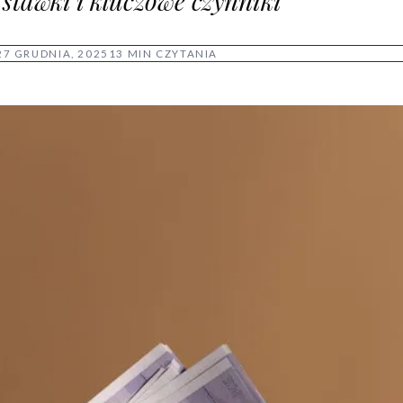
 stawki i kluczowe czynniki
27 GRUDNIA, 2025
13 MIN CZYTANIA