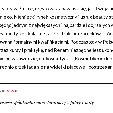
beauty w Polsce, często zastanawiasz się, jak Twoja 
dniego. Niemiecki rynek kosmetyczny i usług beauty 
będąc jednym z największych i najbardziej dojrzałych 
st nie tylko skala, ale także struktura zarobków, kt
kowana formalnymi kwalifikacjami. Podczas gdy w Pols
rzez kursy i praktykę, nad Renem niezbędne jest uko
nu w zawodzie, np. kosmetyczki (Kosmetikerin) lub 
średnio przekłada się na widełki płacowe i postrzegani
ORII
URODA
rezesa spółdzielni mieszkaniowej - fakty i mity