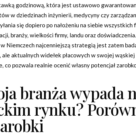
stawką godzinową, która jest ustawowo gwarantowan
tów w dziedzinach inżynierii, medycyny czy zarządzan
ania się dopiero po nałożeniu na siebie wszystkich f
acji, branży, wielkości firmy, landu oraz doświadczenia
 w Niemczech najcenniejszą strategią jest zatem bad
 ale aktualnych widełek płacowych w swojej wąskiej 
, co pozwala realnie ocenić własny potencjał zarobk
oja branża wypada 
ckim rynku? Porów
zarobki