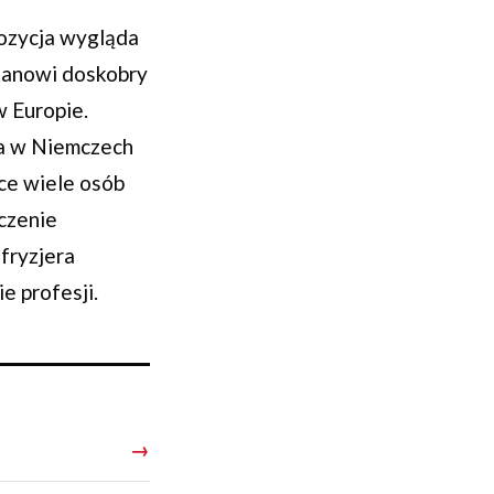
pozycja wygląda
stanowi doskobry
w Europie.
óra w Niemczech
ce wiele osób
ńczenie
fryzjera
e profesji.
→