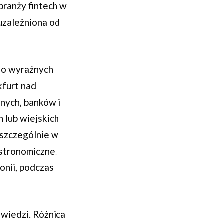
branży fintech w
 uzależniona od
j o wyraźnych
kfurt nad
nych, banków i
 lub wiejskich
 szczególnie w
astronomiczne.
nii, podczas
owiedzi. Różnica