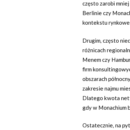
często zarobi mniej
Berlinie czy Monach
kontekstu rynkoweg
Drugim, często nie
różnicach regionaln
Menem czy Hamburg,
firm konsultingowy
obszarach północny
zakresie najmu mie
Dlatego kwota nett
gdy w Monachium b
Ostatecznie, na pyt