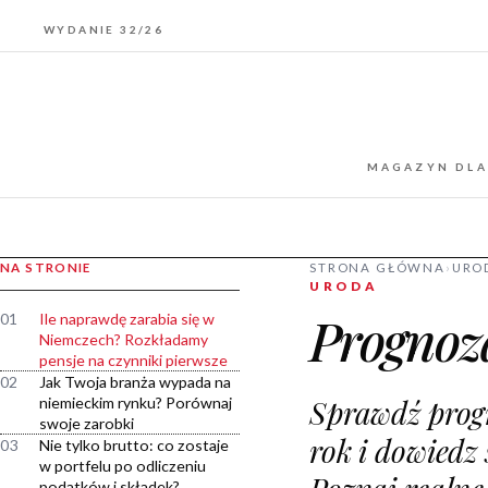
WYDANIE 32/26
MAGAZYN DLA
NA STRONIE
STRONA GŁÓWNA
›
URO
URODA
Prognoza
01
Ile naprawdę zarabia się w
Niemczech? Rozkładamy
pensje na czynniki pierwsze
02
Jak Twoja branża wypada na
Sprawdź prog
niemieckim rynku? Porównaj
swoje zarobki
rok i dowiedz 
03
Nie tylko brutto: co zostaje
w portfelu po odliczeniu
podatków i składek?