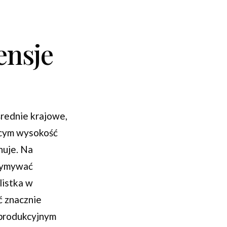
ensje
średnie krajowe,
ącym wysokość
nuje. Na
rzymywać
listka w
ć znacznie
 produkcyjnym