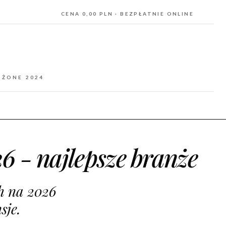
CENA 0,00 PLN · BEZPŁATNIE ONLINE
OŻONE 2024
6 - najlepsze branże
h na 2026
sje.