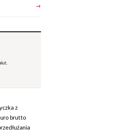
→
lut.
yczka z
uro brutto
przedłużania