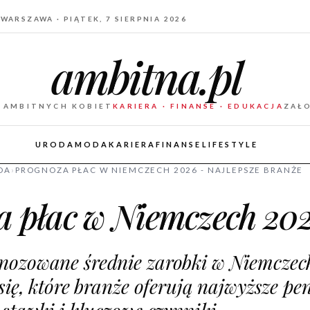
WARSZAWA · PIĄTEK, 7 SIERPNIA 2026
ambitna.pl
 AMBITNYCH KOBIET
KARIERA · FINANSE · EDUKACJA
ZAŁ
URODA
MODA
KARIERA
FINANSE
LIFESTYLE
DA
›
PROGNOZA PŁAC W NIEMCZECH 2026 - NAJLEPSZE BRANŻE
 płac w Niemczech 202
nozowane średnie zarobki w Niemczec
się, które branże oferują najwyższe pen