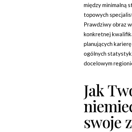
między minimalną 
topowych specjalis
Prawdziwy obraz wył
konkretnej kwalifik
planujących karierę
ogólnych statystyk,
docelowym regionie
Jak Tw
niemie
swoje 