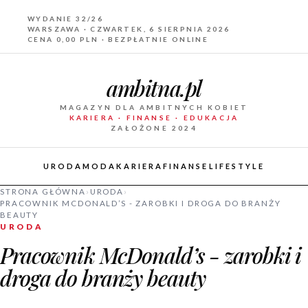
WYDANIE 32/26
WARSZAWA · CZWARTEK, 6 SIERPNIA 2026
CENA 0,00 PLN · BEZPŁATNIE ONLINE
ambitna.pl
MAGAZYN DLA AMBITNYCH KOBIET
KARIERA · FINANSE · EDUKACJA
ZAŁOŻONE 2024
URODA
MODA
KARIERA
FINANSE
LIFESTYLE
STRONA GŁÓWNA
›
URODA
›
PRACOWNIK MCDONALD’S - ZAROBKI I DROGA DO BRANŻY
BEAUTY
URODA
Pracownik McDonald’s - zarobki i
droga do branży beauty