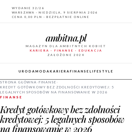
WYDANIE 32/26
WARSZAWA · NIEDZIELA, 9 SIERPNIA 2026
CENA 0,00 PLN · BEZPŁATNIE ONLINE
ambitna.pl
MAGAZYN DLA AMBITNYCH KOBIET
KARIERA · FINANSE · EDUKACJA
ZAŁOŻONE 2024
URODA
MODA
KARIERA
FINANSE
LIFESTYLE
STRONA GŁÓWNA
›
FINANSE
›
KREDYT GOTÓWKOWY BEZ ZDOLNOŚCI KREDYTOWEJ: 5
LEGALNYCH SPOSOBÓW NA FINANSOWANIE W 2026
FINANSE
Kredyt gotówkowy bez zdolności
kredytowej: 5 legalnych sposobów
na finansowanie w 2026