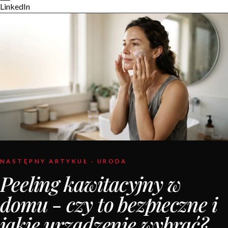
LinkedIn
NASTĘPNY ARTYKUŁ · URODA
Peeling kawitacyjny w
domu - czy to bezpieczne i
jakie urządzenie wybrać?