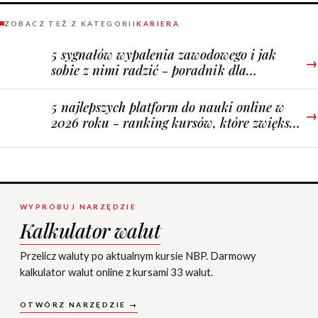
ZOBACZ TEŻ Z KATEGORII
KARIERA
5 sygnałów wypalenia zawodowego i jak
→
sobie z nimi radzić - poradnik dla
zapracowanych
5 najlepszych platform do nauki online w
→
2026 roku - ranking kursów, które zwiększą
Twoją wartość na rynku
WYPRÓBUJ NARZĘDZIE
Kalkulator walut
Przelicz waluty po aktualnym kursie NBP. Darmowy
kalkulator walut online z kursami 33 walut.
OTWÓRZ NARZĘDZIE →