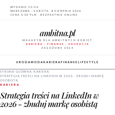
WYDANIE 32/26
WARSZAWA · SOBOTA, 8 SIERPNIA 2026
CENA 0,00 PLN · BEZPŁATNIE ONLINE
ambitna.pl
MAGAZYN DLA AMBITNYCH KOBIET
KARIERA · FINANSE · EDUKACJA
ZAŁOŻONE 2024
URODA
MODA
KARIERA
FINANSE
LIFESTYLE
STRONA GŁÓWNA
›
KARIERA
›
STRATEGIA TREŚCI NA LINKEDIN W 2026 - ZBUDUJ MARKĘ
OSOBISTĄ
KARIERA
Strategia treści na LinkedIn w
2026 - zbuduj markę osobistą