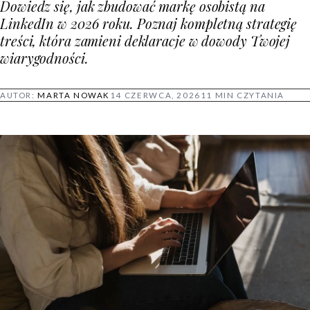
Dowiedz się, jak zbudować markę osobistą na
LinkedIn w 2026 roku. Poznaj kompletną strategię
treści, która zamieni deklaracje w dowody Twojej
wiarygodności.
AUTOR:
MARTA NOWAK
14 CZERWCA, 2026
11 MIN CZYTANIA