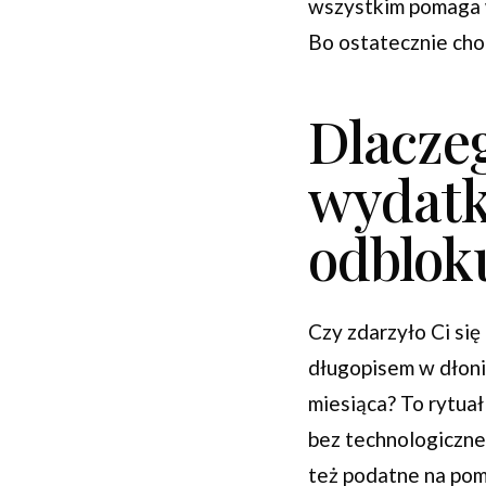
wszystkim pomaga w
Bo ostatecznie chod
Dlacze
wydatk
odbloku
Czy zdarzyło Ci się
długopisem w dłoni,
miesiąca? To rytua
bez technologiczne
też podatne na pomy