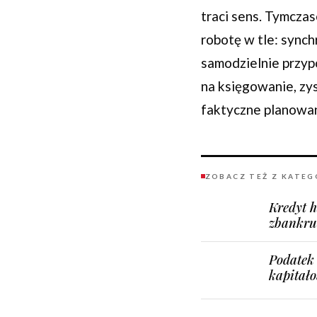
traci sens. Tymcz
robotę w tle: synch
samodzielnie przyp
na księgowanie, zy
faktyczne planowan
ZOBACZ TEŻ Z KATEG
Kredyt h
zbankru
Podatek 
kapitał