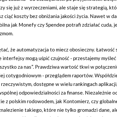
y się już z wyrzeczeniami, ale staje się strategią, kt
z ciąć koszty bez obniżania jakości życia. Nawet w d
bilna jak Monefy czy Spendee potrafi zdziałać cuda, je
izmom.
tać, że automatyzacja to miecz obosieczny. Łatwość s
 interfejsy mogą uśpić czujność - przestajemy myśleć
 wszystko za nas”. Prawdziwa wartość tkwi w połączen
piej cotygodniowym - przeglądem raportów. Współdzie
rzeczywistym, dostępne w wielu rankingach aplikacji
wspólnej odpowiedzialności za finanse. Niezależnie od
ie z polskim rodowodem, jak Kontomierz, czy globalne
znalezienie takiego, które nie tylko gromadzi dane, a