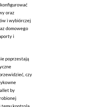
skonfigurować
wy oraz
dów i wybiórczej
obraz domowego
porty i
ie poprzestają
yczne
przewidzieć, czy
yzykowne
llet by
robionej
i temu kontrola