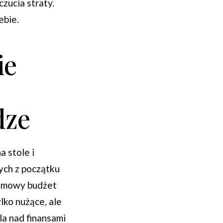
zucia straty.
ebie.
ie
dze
a stole i
tych z początku
domowy budżet
lko nużące, ale
la nad finansami