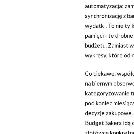
automatyzacja: zam
synchronizację z b
wydatki. To nie tyl
pamięci - te drobn
budżetu. Zamiast wi
wykresy, które od r
Co ciekawe, współ
na biernym obserw
kategoryzowanie tr
pod koniec miesiąc
decyzje zakupowe. 
BudgetBakers idą o
złotówce konkretne