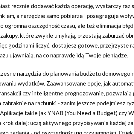
iast ręcznie dodawać każdą operację, wystarczy raz 
ankiem, a narzędzie samo pobierze i posegreguje wpły
ko ogromna oszczędność czasu, ale też eliminacja błę
e zakupy, które zwykle umykają, przestają zaburzać 
ęc godzinami liczyć, dostajesz gotowe, przejrzyste ra
azu ujawniają, na co naprawdę idą Twoje pieniądze.
czesne narzędzia do planowania budżetu domowego n
owaniu wydatków. Zaawansowane opcje, jak automat
ansakcji czy inteligentne prognozowanie, pozwalają 
a zabraknie na rachunki - zanim jeszcze podejmiesz r
Aplikacje takie jak YNAB (You Need a Budget) czy Wa
 krok dalej: uczą aktywnego przypisywania każdej za
go zadania - od oszczędności po przyjemności. Dzięk