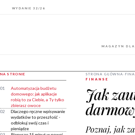
WYDANIE 32/26
MAGAZYN DLA
NA STRONIE
STRONA GŁÓWNA
›
FIN
FINANSE
Jak zau
01
Automatyzacja budżetu
domowego: jak aplikacje
robią to za Ciebie, a Ty tylko
darmowy
zbierasz owoce
02
Dlaczego ręczne wpisywanie
wydatków to przeszłość -
odblokuj swój czas i
Poznaj, jak 
pieniądze
03
Pierwsze 15 minut w nowej