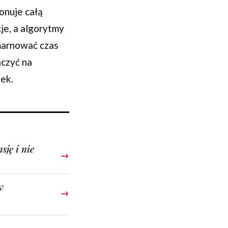
onuje całą
je, a algorytmy
marnować czas
aczyć na
ek.
sję i nie
→
w
→