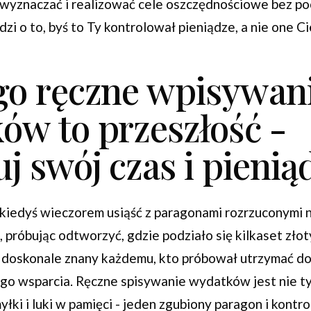
yznaczać i realizować cele oszczędnościowe bez poc
zi o to, byś to Ty kontrolował pieniądze, a nie one Ci
go ręczne wpisywan
ów to przeszłość -
j swój czas i pienią
 kiedyś wieczorem usiąść z paragonami rozrzuconymi n
 próbując odtworzyć, gdzie podziało się kilkaset zło
ł doskonale znany każdemu, kto próbował utrzymać 
go wsparcia. Ręczne spisywanie wydatków jest nie ty
łki i luki w pamięci - jeden zgubiony paragon i kontro