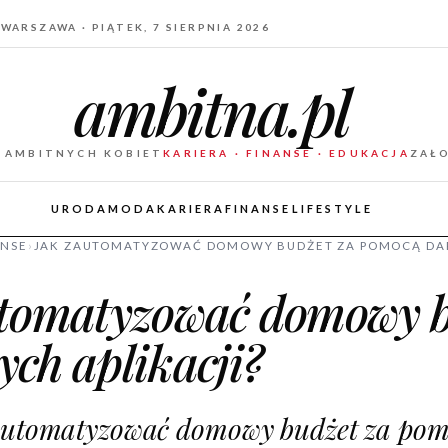
WARSZAWA · PIĄTEK, 7 SIERPNIA 2026
ambitna.pl
 AMBITNYCH KOBIET
KARIERA · FINANSE · EDUKACJA
ZAŁ
URODA
MODA
KARIERA
FINANSE
LIFESTYLE
ANSE
›
JAK ZAUTOMATYZOWAĆ DOMOWY BUDŻET ZA POMOCĄ DA
tomatyzować domowy b
ch aplikacji?
zautomatyzować domowy budżet za po