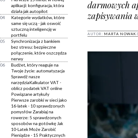
darmowych apl
aplikacji: konfiguracja, która
działa jak autopilot
zapisywania 
04
Kategorie wydatków, które
same się uczą - jak oswoić
sztuczną inteligencję w
AUTOR:
MARTA NOWAK
portfelu
05
Synchronizacja z bankiem
bez stresu: bezpieczne
połączenie, które oszczędza
nerwy
06
Budżet, który reaguje na
Twoje życie: automatyzacja
Sprawdź nasze
narzędziaKalkulator VAT -
oblicz podatek VAT online
Powiązane artykuły
Pierwsze zarobki w sieci jako
16-latek - 10 sprawdzonych
pomysłów Zarabiaj na
rowerze: 5 sprawdzonych
sposobów na gotówkę Jak
10-Latek Może Zarobić
Pieniądze - 15 Praktycznych