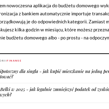
asem nowoczesna aplikacja do budżetu domowego wyk
ronizacja z bankiem automatycznie importuje transakc
orządkowują je do odpowiednich kategorii. Zamiast 
skujesz kilka godzin w miesiącu, które możesz przezn
ie budżetu domowego albo - po prostu - na odpoczyn
ORII
FINANSE
ipoteczny dla singla - jak kupić mieszkanie na jedną pen
tować?
Belki w 2025 - jak legalnie zmniejszyć podatek od zyskó
owych?