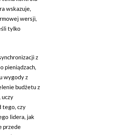
óra wskazuje,
armowej wersji,
śli tylko
ynchronizacji z
 o pieniądzach,
iu wygody z
lenie budżetu z
, uczy
 tego, czy
go lidera, jak
le przede