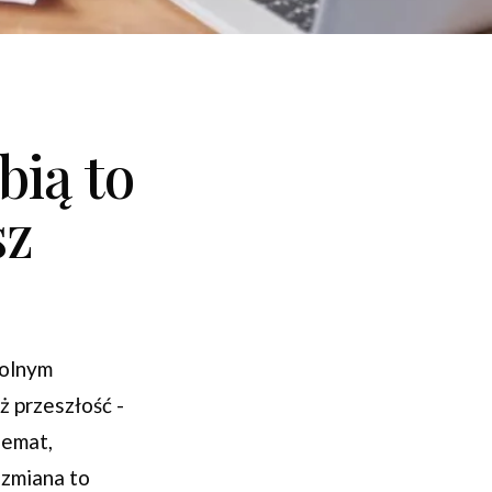
bią to
sz
zolnym
ż przeszłość -
hemat,
 zmiana to