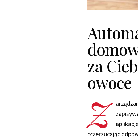
Automa
domoweg
za Cieb
owoce
Z
arządzan
zapisywa
aplikac
przerzucając odpow