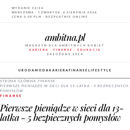
WYDANIE 32/26
WARSZAWA · CZWARTEK, 6 SIERPNIA 2026
CENA 0,00 PLN · BEZPŁATNIE ONLINE
ambitna.pl
MAGAZYN DLA AMBITNYCH KOBIET
KARIERA · FINANSE · EDUKACJA
ZAŁOŻONE 2024
URODA
MODA
KARIERA
FINANSE
LIFESTYLE
STRONA GŁÓWNA
›
FINANSE
›
PIERWSZE PIENIĄDZE W SIECI DLA 13-LATKA - 5 BEZPIECZNYCH
POMYSŁÓW
FINANSE
Pierwsze pieniądze w sieci dla 13-
latka - 5 bezpiecznych pomysłów