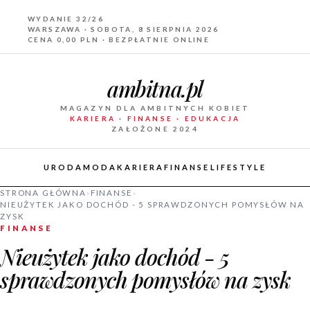
WYDANIE 32/26
WARSZAWA · SOBOTA, 8 SIERPNIA 2026
CENA 0,00 PLN · BEZPŁATNIE ONLINE
ambitna.pl
MAGAZYN DLA AMBITNYCH KOBIET
KARIERA · FINANSE · EDUKACJA
ZAŁOŻONE 2024
URODA
MODA
KARIERA
FINANSE
LIFESTYLE
STRONA GŁÓWNA
›
FINANSE
›
NIEUŻYTEK JAKO DOCHÓD - 5 SPRAWDZONYCH POMYSŁÓW NA
ZYSK
FINANSE
Nieużytek jako dochód - 5
sprawdzonych pomysłów na zysk