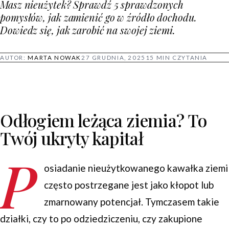
Masz nieużytek? Sprawdź 5 sprawdzonych
pomysłów, jak zamienić go w źródło dochodu.
Dowiedz się, jak zarobić na swojej ziemi.
AUTOR:
MARTA NOWAK
27 GRUDNIA, 2025
15 MIN CZYTANIA
Odłogiem leżąca ziemia? To
Twój ukryty kapitał
P
osiadanie nieużytkowanego kawałka ziemi
często postrzegane jest jako kłopot lub
zmarnowany potencjał. Tymczasem takie
działki, czy to po odziedziczeniu, czy zakupione