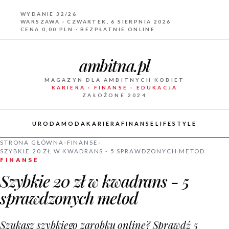
WYDANIE 32/26
WARSZAWA · CZWARTEK, 6 SIERPNIA 2026
CENA 0,00 PLN · BEZPŁATNIE ONLINE
ambitna.pl
MAGAZYN DLA AMBITNYCH KOBIET
KARIERA · FINANSE · EDUKACJA
ZAŁOŻONE 2024
URODA
MODA
KARIERA
FINANSE
LIFESTYLE
STRONA GŁÓWNA
›
FINANSE
›
SZYBKIE 20 ZŁ W KWADRANS - 5 SPRAWDZONYCH METOD
FINANSE
Szybkie 20 zł w kwadrans - 5
sprawdzonych metod
Szukasz szybkiego zarobku online? Sprawdź 5