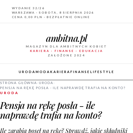
WYDANIE 32/26
WARSZAWA · SOBOTA, 8 SIERPNIA 2026
CENA 0,00 PLN · BEZPŁATNIE ONLINE
ambitna.pl
MAGAZYN DLA AMBITNYCH KOBIET
KARIERA · FINANSE · EDUKACJA
ZAŁOŻONE 2024
URODA
MODA
KARIERA
FINANSE
LIFESTYLE
STRONA GŁÓWNA
›
URODA
›
PENSJA NA RĘKĘ POSŁA - ILE NAPRAWDĘ TRAFIA NA KONTO?
URODA
Pensja na rękę posła - ile
naprawdę trafia na konto?
Ile zarabia poseł na rękę? Sprawdź, jakie składniki