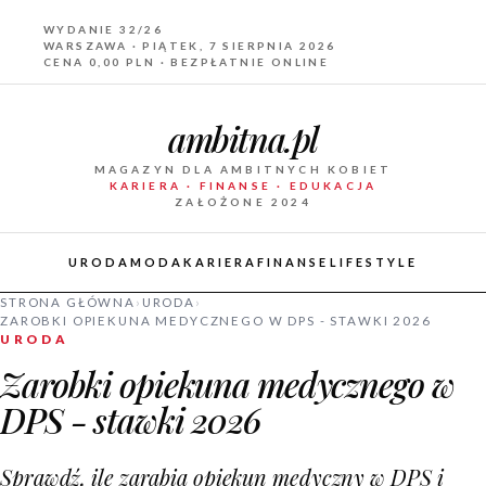
WYDANIE 32/26
WARSZAWA · PIĄTEK, 7 SIERPNIA 2026
CENA 0,00 PLN · BEZPŁATNIE ONLINE
ambitna.pl
MAGAZYN DLA AMBITNYCH KOBIET
KARIERA · FINANSE · EDUKACJA
ZAŁOŻONE 2024
URODA
MODA
KARIERA
FINANSE
LIFESTYLE
STRONA GŁÓWNA
›
URODA
›
ZAROBKI OPIEKUNA MEDYCZNEGO W DPS - STAWKI 2026
URODA
Zarobki opiekuna medycznego w
DPS - stawki 2026
Sprawdź, ile zarabia opiekun medyczny w DPS i