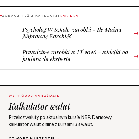
ZOBACZ TEŻ Z KATEGORII
KARIERA
Psycholog W Szkole Zarobki - Ile Można
→
Naprawdę Zarobić?
Prawdziwe zarobki w IT 2026 - widełki od
→
juniora do eksperta
WYPRÓBUJ NARZĘDZIE
Kalkulator walut
Przelicz waluty po aktualnym kursie NBP. Darmowy
kalkulator walut online z kursami 33 walut.
OTWÓRZ NARZĘDZIE →