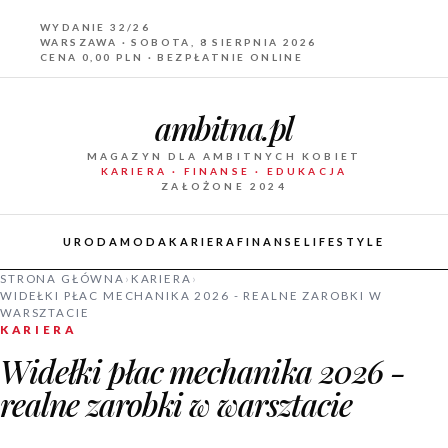
WYDANIE 32/26
WARSZAWA · SOBOTA, 8 SIERPNIA 2026
CENA 0,00 PLN · BEZPŁATNIE ONLINE
ambitna.pl
MAGAZYN DLA AMBITNYCH KOBIET
KARIERA · FINANSE · EDUKACJA
ZAŁOŻONE 2024
URODA
MODA
KARIERA
FINANSE
LIFESTYLE
STRONA GŁÓWNA
›
KARIERA
›
WIDEŁKI PŁAC MECHANIKA 2026 - REALNE ZAROBKI W
WARSZTACIE
KARIERA
Widełki płac mechanika 2026 -
realne zarobki w warsztacie