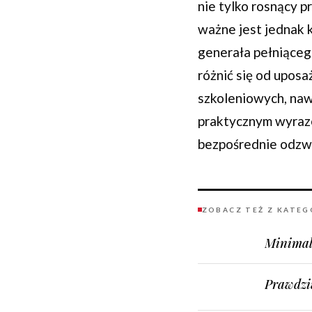
nie tylko rosnący p
ważne jest jednak 
generała pełniąceg
różnić się od upos
szkoleniowych, nawe
praktycznym wyraze
bezpośrednie odzwi
ZOBACZ TEŻ Z KATEG
Minimal
Prawdzi