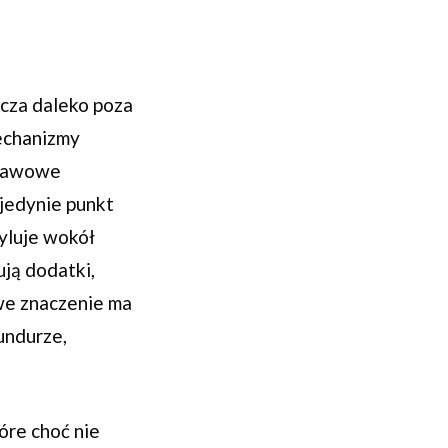
cza daleko poza
mechanizmy
stawowe
 jedynie punkt
cyluje wokół
ją dodatki,
we znaczenie ma
undurze,
óre choć nie