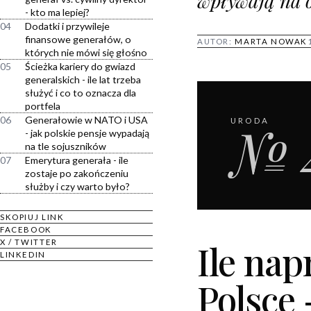
wpływają na 
- kto ma lepiej?
04
Dodatki i przywileje
finansowe generałów, o
AUTOR:
MARTA NOWAK
których nie mówi się głośno
05
Ścieżka kariery do gwiazd
generalskich - ile lat trzeba
służyć i co to oznacza dla
portfela
06
Generałowie w NATO i USA
№ 
URODA
- jak polskie pensje wypadają
na tle sojuszników
07
Emerytura generała - ile
zostaje po zakończeniu
służby i czy warto było?
SKOPIUJ LINK
FACEBOOK
X / TWITTER
Ile nap
LINKEDIN
Polsce 