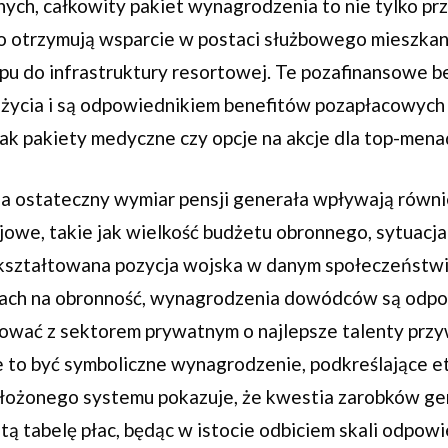
nych, całkowity pakiet wynagrodzenia to nie tylko pr
 otrzymują wsparcie w postaci służbowego mieszkani
pu do infrastruktury resortowej. Te pozafinansowe b
życia i są odpowiednikiem benefitów pozapłacowych
jak pakiety medyczne czy opcje na akcje dla top-men
 na ostateczny wymiar pensji generała wpływają równ
owe, takie jak wielkość budżetu obronnego, sytuacja
ukształtowana pozycja wojska w danym społeczeństw
ach na obronność, wynagrodzenia dowódców są odp
ować z sektorem prywatnym o najlepsze talenty prz
e to być symboliczne wynagrodzenie, podkreślające et
złożonego systemu pokazuje, że kwestia zarobków g
ą tabelę płac, będąc w istocie odbiciem skali odpowi