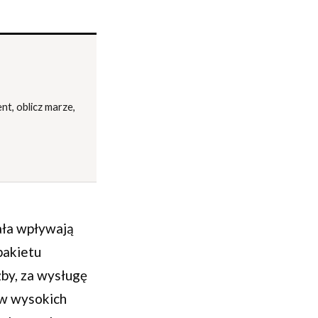
nt, oblicz marze,
ała wpływają
pakietu
żby, za wysługę
 w wysokich