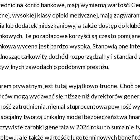
średnio na konto bankowe, mają wymierną wartość. G
atnej, wysokiej klasy opieki medycznej, mają zagwar
a lub dodatek mieszkaniowy, a także dostęp do klubów
owych. Te pozapłacowe korzyści są często pomijane
rynkowa wycena jest bardzo wysoka. Stanowią one int
nosząc całkowity dochód rozporządzalny i standard ż
cywilnych zawodach o podobnym prestiżu.
rem prywatnym jest tutaj wyjątkowo trudne. Choć p
ców mogą wydawać się niższe niż dyrektorów gener
ilność zatrudnienia, niemal stuprocentowa pewność wy
socjalny tworzą unikalny model bezpieczeństwa fin
zywiste zarobki generała w 2026 roku to suma nie t
elewu, ale także wartość długoterminowych benefitó