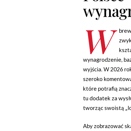
wynagr
W
brew
zwyk
kszt
wynagrodzenie, baz
wyjścia. W 2026 rok
szeroko komentowan
które potrafią zna
tu dodatek za wysł
tworząc swoistą „l
Aby zobrazować ska