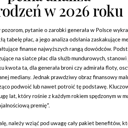
odzeń w 2026 roku
 pozorom, pytanie o zarobki generała w Polsce wykra
łą tabelę płac, a jego analiza odsłania zaskakujące 
ałtujące finanse najwyższych rangą dowódców. Pod
ujące na siatce płac dla służb mundurowych, stanowi
u kwota ta, dla generała broni czy admirała floty, os
ej mediany. Jednak prawdziwy obraz finansowy malu
cząco podwoić lub nawet potroić tę podstawę. Kluczo
ugę lat, który rośnie z każdym rokiem spędzonym w m
ojalnościową premię”.
lę, należy wziąć pod uwagę cały pakiet benefitów, kt