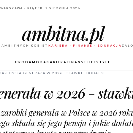
WARSZAWA · PIĄTEK, 7 SIERPNIA 2026
ambitna.pl
 AMBITNYCH KOBIET
KARIERA · FINANSE · EDUKACJA
ZAŁ
URODA
MODA
KARIERA
FINANSE
LIFESTYLE
DA
›
PENSJA GENERAŁA W 2026 - STAWKI I DODATKI
enerała w 2026 - stawki
 zarobki generała w Polsce w 2026 rok
go składa się jego pensja i jakie dodat