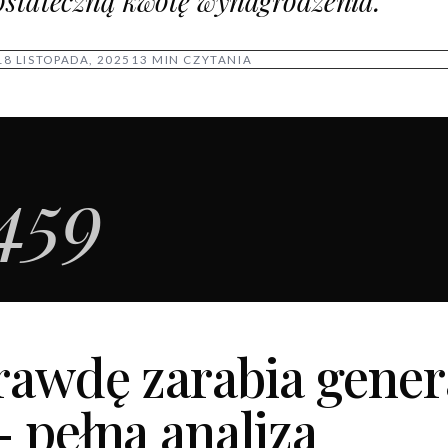
ostateczną kwotę wynagrodzenia.
18 LISTOPADA, 2025
13 MIN CZYTANIA
459
rawdę zarabia gener
- pełna analiza