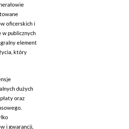
enerałowie
antowane
 oficerskich i
 w publicznych
egralny element
ycia, który
ensje
alnych dużych
płaty oraz
ansowego.
ylko
w i gwarancji,