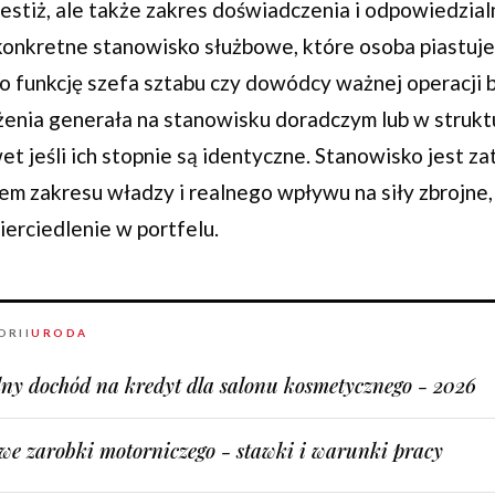
restiż, ale także zakres doświadczenia i odpowiedzial
konkretne stanowisko służbowe, które osoba piastuje
o funkcję szefa sztabu czy dowódcy ważnej operacji 
ażenia generała na stanowisku doradczym lub w strukt
t jeśli ich stopnie są identyczne. Stanowisko jest z
m zakresu władzy i realnego wpływu na siły zbrojne,
erciedlenie w portfelu.
ORII
URODA
ny dochód na kredyt dla salonu kosmetycznego - 2026
we zarobki motorniczego - stawki i warunki pracy