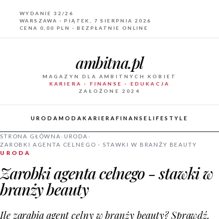
WYDANIE 32/26
WARSZAWA · PIĄTEK, 7 SIERPNIA 2026
CENA 0,00 PLN · BEZPŁATNIE ONLINE
ambitna.pl
MAGAZYN DLA AMBITNYCH KOBIET
KARIERA · FINANSE · EDUKACJA
ZAŁOŻONE 2024
URODA
MODA
KARIERA
FINANSE
LIFESTYLE
STRONA GŁÓWNA
›
URODA
›
ZAROBKI AGENTA CELNEGO - STAWKI W BRANŻY BEAUTY
URODA
Zarobki agenta celnego - stawki w
branży beauty
Ile zarabia agent celny w branży beauty? Sprawdź,